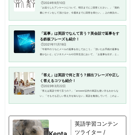
🕒️2024年9月10日
「お送りしたアンケートについて、明日までにご回答ください。」「契約
書にサインをして頂けるか、今週末までに回答を得たい。」上の例文のよ
うに、質問などの聞かれたことに対して答えることを「回答」と言います
よね。英語では「回答」や「回...
「返事」は英語でなんて言う？英会話で返事をす
る鉄板フレーズも紹介！
🕒️2021年11月19日
「午前中のうちにメールの返事を出しておこう」「頂いたお手紙の返事を
書かないと」ビジネスメールや日常生活において、「お返事を出す」とい
う行動は頻繁に起こります。そんな「お返事」について、英語では何と表
現するのでしょうか？また、実...
「答え」は英語で何と言う？頻出フレーズや正し
く答えるコツも紹介！
🕒️2023年3月22日
「答えは英語で何て言うの？」「answer以外の単語も使い方もわからな
い」「そもそも正しい答え方を知らない」英語を勉強していて、このよう
に困った経験はありませんか。「答え」を意味する英語は “answer” の他
にもいろいろあります。単語は聞...
英語学習コンテン
ツライター /
Kenta