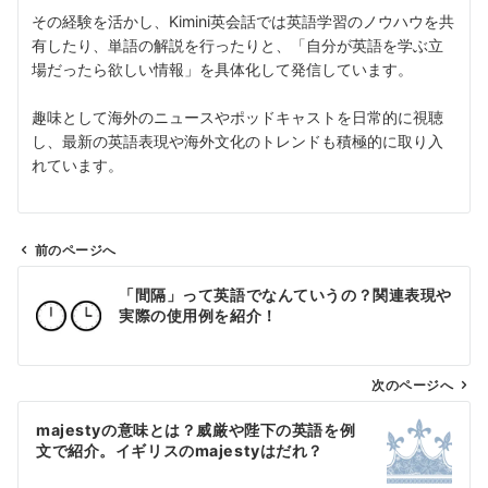
その経験を活かし、Kimini英会話では英語学習のノウハウを共
有したり、単語の解説を行ったりと、「自分が英語を学ぶ立
場だったら欲しい情報」を具体化して発信しています。
趣味として海外のニュースやポッドキャストを日常的に視聴
し、最新の英語表現や海外文化のトレンドも積極的に取り入
れています。
前のページへ
投
「間隔」って英語でなんていうの？関連表現や
稿
実際の使用例を紹介！
ナ
ビ
ゲ
次のページへ
ー
majestyの意味とは？威厳や陛下の英語を例
シ
文で紹介。イギリスのmajestyはだれ？
ョ