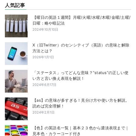
人気記事
【曜日の英語１週間】月曜/火曜/水曜/木曜/金曜/土曜/
日曜：略や暗記法
2024年10月10日
X（旧Twitter）のセンシティブ（英語）の意味と解除
方法とは？
2026年1月1日
「ステータス」ってどんな意味？”status”の正しい使
い方と言い換え表現を解説！
2024年6月17日
【as】の意味が多すぎる！見分け方や使い方を解説。
読めば完全理解！
2024年2月1日
【色】の英語名一覧｜基本２３色から濃淡表現まで｜
見本色・カラーコード付き