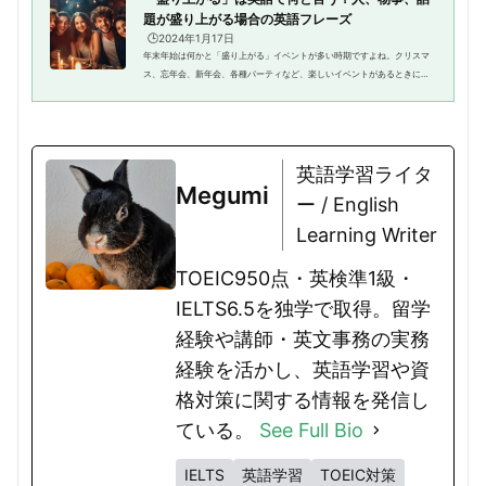
題が盛り上がる場合の英語フレーズ
🕒️2024年1月17日
年末年始は何かと「盛り上がる」イベントが多い時期ですよね。クリスマ
ス、忘年会、新年会、各種パーティなど、楽しいイベントがあるときに
「盛り上がっている」「盛り上がろう」などと英語で言いたいときに、ど
う言えば良いのでしょうか。今回...
英語学習ライタ
Megumi
ー / English
Learning Writer
TOEIC950点・英検準1級・
IELTS6.5を独学で取得。留学
経験や講師・英文事務の実務
経験を活かし、英語学習や資
格対策に関する情報を発信し
ている。
See Full Bio
IELTS
英語学習
TOEIC対策