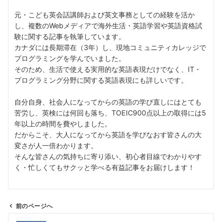
元・こども英会話講師および英文事務としての経験を活か
し、複数のWebメディアで海外生活・英語学習や英語資格試
験に関する記事を執筆しています。
カナダには長期滞在（3年）し、現地コミュニティカレッジで
プログラミングを学んでいました。
そのため、生活で使える実用的な英語表現だけでなく、IT・
プログラミング分野に関する英語表現にも詳しいです。
自分自身、社会人になってからの英語の学び直しにはとても
苦労し、英検には何回も落ち、TOEIC900点以上の取得には5
年以上の時間を費やしました。
だからこそ、大人になってから英語を学びなおす皆さんの大
変さが人一倍わかります。
そんな皆さんの気持ちに寄り添い、初心者目線でわかりやす
く・忙しくてもサクッと学べる有益記事をお届けします！
前のページへ
投