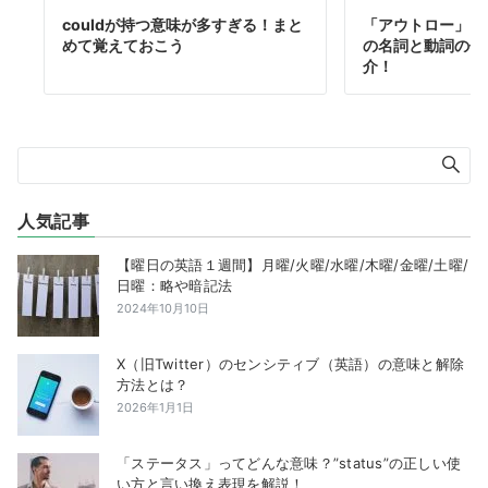
couldが持つ意味が多すぎる！まと
「アウトロー」とは
めて覚えておこう
の名詞と動詞の使
介！
人気記事
【曜日の英語１週間】月曜/火曜/水曜/木曜/金曜/土曜/
日曜：略や暗記法
2024年10月10日
X（旧Twitter）のセンシティブ（英語）の意味と解除
方法とは？
2026年1月1日
「ステータス」ってどんな意味？”status”の正しい使
い方と言い換え表現を解説！