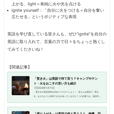
上がる、light＝単純に火や光を点ける
ignite yourself：「自分に火をつける＝自分を奮い
立たせる」というポジティブな表現
英語を学び直している皆さんも、ぜひ”ignite”を自分の
英語に取り入れて、言葉の力で日々をちょっと熱くし
てみてくださいね！
【関連記事】
「焚き火」は英語で何て言う？キャンプやテン
ト・火をおこすの言い方も紹介
🕒️2024年1月11日
「焚き火の英語表現を完全にマスターしよう！」皆さんは英語で「焚き
火」をどのように表現できるか知っていますか？この記事では、英語学習
者に向けて、焚き火を表す英語表現の種類や使い方、そして具体的な例文
を紹介します。「キャンプ」や「...
「盛り上がる」は英語で何と言う？人、物事、話