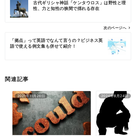
古代ギリシャ神話「ケンタウロス」は野性と理
稿
性、力と知性の狭間で揺れる存在
ナ
ビ
ゲ
次のページへ
ー
「拠点」って英語でなんて言うの？ビジネス英
シ
語で使える例文集も併せて紹介！
ョ
ン
関連記事
2021年11月26日
2024年8月24日