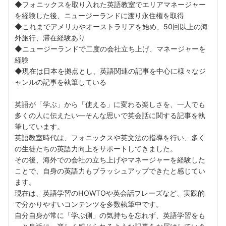
◆フォニックスを取り入れた英語教室でエリアマネージャー
を経験した後、ニュージーランドに渡り永住権を取得
◆これまでアメリカやオーストラリアを始め、50回以上の海
外旅行、滞在経験あり
◆ニュージーランドで二度の会社立ち上げ、マネージャーを
経験
◆現在は日本を拠点とし、英語関連の記事を中心に様々なジ
ャンルの記事を執筆している
英語が「学ぶ」から「使える」に変わる楽しさを、一人でも
多くの人に伝えたい––そんな思いで英会話に関する記事を執
筆しています。
英語教室時代は、フォニックスや英文法の指導を行い、多く
の生徒たちの英語力向上をサポートしてきました。
その後、海外での会社の立ち上げやマネージャーを経験した
ことで、自身の英語力もブラッシュアップできたと感じてい
ます。
現在は、英語学習のHOWTOや英会話フレーズなど、実践的
で分かりやすいコンテンツを多数執筆中です。
自分自身が常に「学ぶ側」の気持ちを忘れず、英語学習をも