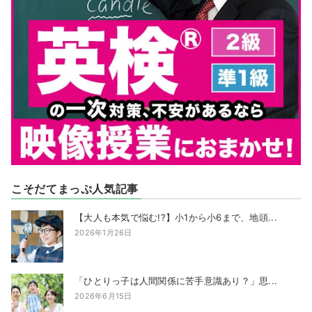
こそだてまっぷ人気記事
【大人も本気で悩む!?】小1から小6まで、地頭...
2026年1月26日
「ひとりっ子は人間関係に苦手意識あり？」思...
2026年6月15日