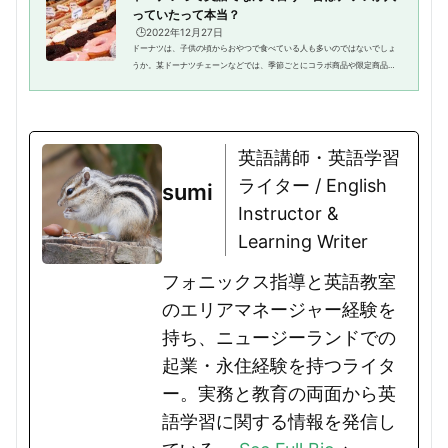
っていたって本当？
🕒️2022年12月27日
ドーナツは、子供の頃からおやつで食べている人も多いのではないでしょ
うか。某ドーナツチェーンなどでは、季節ごとにコラボ商品や限定商品が
発売されますが、そのたびに話題になっています。毎回必ずチェックする
という人も少なくありません。...
英語講師・英語学習
ライター / English
sumi
Instructor &
Learning Writer
フォニックス指導と英語教室
のエリアマネージャー経験を
持ち、ニュージーランドでの
起業・永住経験を持つライタ
ー。実務と教育の両面から英
語学習に関する情報を発信し