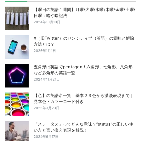
【曜日の英語１週間】月曜/火曜/水曜/木曜/金曜/土曜/
日曜：略や暗記法
2024年10月10日
X（旧Twitter）のセンシティブ（英語）の意味と解除
方法とは？
2026年1月1日
五角形は英語でpentagon！六角形、七角形、八角形
など多角形の英語一覧
2024年11月21日
【色】の英語名一覧｜基本２３色から濃淡表現まで｜
見本色・カラーコード付き
2025年3月23日
「ステータス」ってどんな意味？”status”の正しい使
い方と言い換え表現を解説！
2024年6月17日