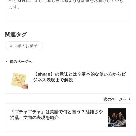
っと身近に、楽しく感じられるような記事をお届けしていき
ます。
関連タグ
世界のお菓子
前のページへ
投
【share】の意味とは？基本的な使い方からビ
稿
ジネス表現まで解説！
ナ
ビ
ゲ
次のページへ
ー
「ゴチャゴチャ」は英語で何と言う？乱雑さや
シ
混乱、文句の表現を紹介
ョ
ン