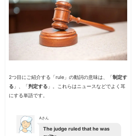
2つ目にご紹介する「rule」の動詞の意味は、「
制定す
る
」、「
判定する
」。これらはニュースなどでよく耳
にする単語です。
Aさん
The judge ruled that he was