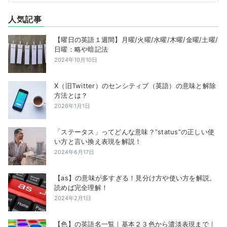
人気記事
【曜日の英語１週間】月曜/火曜/水曜/木曜/金曜/土曜/
日曜：略や暗記法
2024年10月10日
X（旧Twitter）のセンシティブ（英語）の意味と解除
方法とは？
2026年1月1日
「ステータス」ってどんな意味？”status”の正しい使
い方と言い換え表現を解説！
2024年6月17日
【as】の意味が多すぎる！見分け方や使い方を解説。
読めば完全理解！
2024年2月1日
【色】の英語名一覧｜基本２３色から濃淡表現まで｜