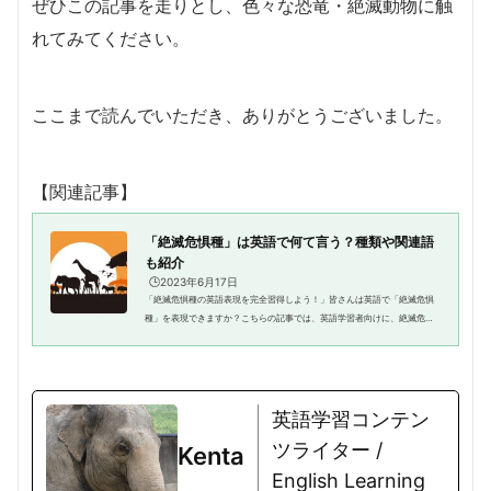
ぜひこの記事を走りとし、色々な恐竜・絶滅動物に触
れてみてください。
ここまで読んでいただき、ありがとうございました。
【関連記事】
「絶滅危惧種」は英語で何て言う？種類や関連語
も紹介
🕒️2023年6月17日
「絶滅危惧種の英語表現を完全習得しよう！」皆さんは英語で「絶滅危惧
種」を表現できますか？こちらの記事では、英語学習者向けに、絶滅危惧
種を表す英語表現の種類や使い方、さらには具体的な例文を紹介します。
絶滅危惧種に関する英語表現が...
英語学習コンテン
ツライター /
Kenta
English Learning