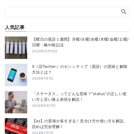
人気記事
【曜日の英語１週間】月曜/火曜/水曜/木曜/金曜/土曜/
日曜：略や暗記法
2024年10月10日
X（旧Twitter）のセンシティブ（英語）の意味と解除
方法とは？
2026年1月1日
「ステータス」ってどんな意味？”status”の正しい使
い方と言い換え表現を解説！
2024年6月17日
【as】の意味が多すぎる！見分け方や使い方を解説。
読めば完全理解！
2024年2月1日