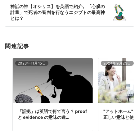
ー
神話の神【オシリス】を英語で紹介。「心臓の
シ
計量」で死者の審判を行なうエジプトの最高神
ョ
とは？
ン
関連記事
2023年11月15日
2024年9月23日
「証拠」は英語で何て言う？ proof
"アットホーム"と"a
と evidence の意味の違…
正しい意味と使い