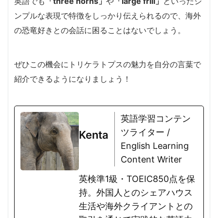
英語でも
「three horns」
や
「large frill」
といったシ
ンプルな表現で特徴をしっかり伝えられるので、海外
の恐竜好きとの会話に困ることはないでしょう。
ぜひこの機会にトリケラトプスの魅力を自分の言葉で
紹介できるようになりましょう！
英語学習コンテン
ツライター /
Kenta
English Learning
Content Writer
英検準1級・TOEIC850点を保
持。外国人とのシェアハウス
生活や海外クライアントとの