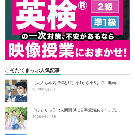
こそだてまっぷ人気記事
【大人も本気で悩む!?】小1から小6まで、地頭...
2026年1月26日
「ひとりっ子は人間関係に苦手意識あり？」思...
2026年6月15日