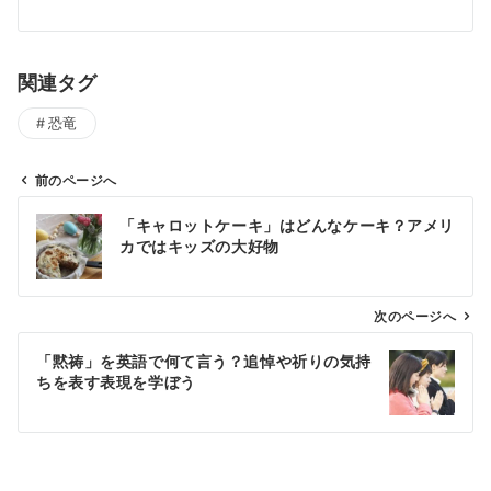
関連タグ
恐竜
前のページへ
投
「キャロットケーキ」はどんなケーキ？アメリ
稿
カではキッズの大好物
ナ
ビ
ゲ
次のページへ
ー
「黙祷」を英語で何て言う？追悼や祈りの気持
シ
ちを表す表現を学ぼう
ョ
ン