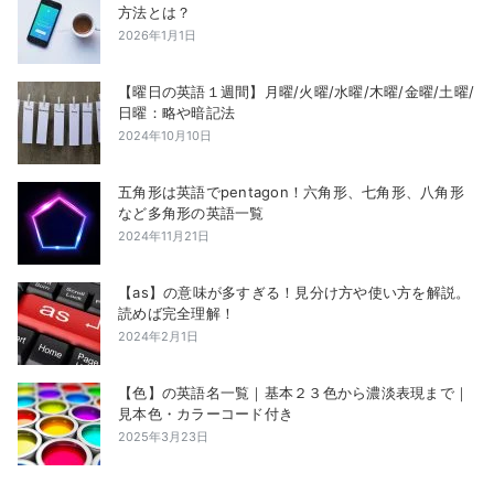
方法とは？
2026年1月1日
【曜日の英語１週間】月曜/火曜/水曜/木曜/金曜/土曜/
日曜：略や暗記法
2024年10月10日
五角形は英語でpentagon！六角形、七角形、八角形
など多角形の英語一覧
2024年11月21日
【as】の意味が多すぎる！見分け方や使い方を解説。
読めば完全理解！
2024年2月1日
【色】の英語名一覧｜基本２３色から濃淡表現まで｜
見本色・カラーコード付き
2025年3月23日