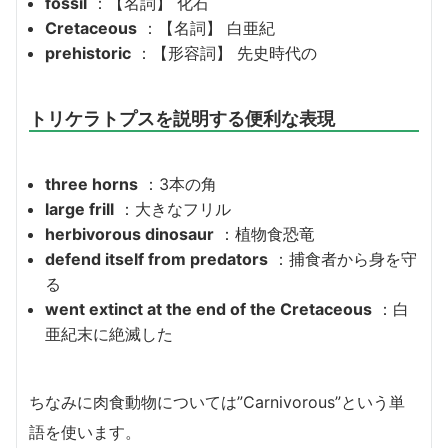
fossil
：【名詞】 化石
Cretaceous
：【名詞】 白亜紀
prehistoric
：【形容詞】 先史時代の
トリケラトプスを説明する便利な表現
three horns
：3本の角
large frill
：大きなフリル
herbivorous dinosaur
：植物食恐竜
defend itself from predators
：捕食者から身を守
る
went extinct at the end of the Cretaceous
：白
亜紀末に絶滅した
ちなみに肉食動物については”Carnivorous”という単
語を使います。