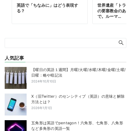
英語で「ちなみに」はどう表現す
世界遺産「トラン
る？
の要塞教会のある
で。ルーマ…
人気記事
【曜日の英語１週間】月曜/火曜/水曜/木曜/金曜/土曜/
日曜：略や暗記法
2024年10月10日
X（旧Twitter）のセンシティブ（英語）の意味と解除
方法とは？
2026年1月1日
五角形は英語でpentagon！六角形、七角形、八角形
など多角形の英語一覧