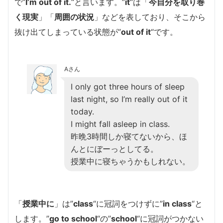
で”
I’m out of it.
“と言います。”
it
“は「
今自分を取り巻
く現実
」「
周囲の状況
」などを表しており、そこから
抜け出てしまっている状態が”
out of it
“です。
Aさん
I only got three hours of sleep
last night, so I’m really out of it
today.
I might fall asleep in class.
昨晩3時間しか寝てないから、ほ
んとにぼーっとしてる。
授業中に寝ちゃうかもしれない。
「
授業中に
」は”
class
“に冠詞をつけずに”
in class
“と
します。”
go to school
“の”
school
“に冠詞がつかない