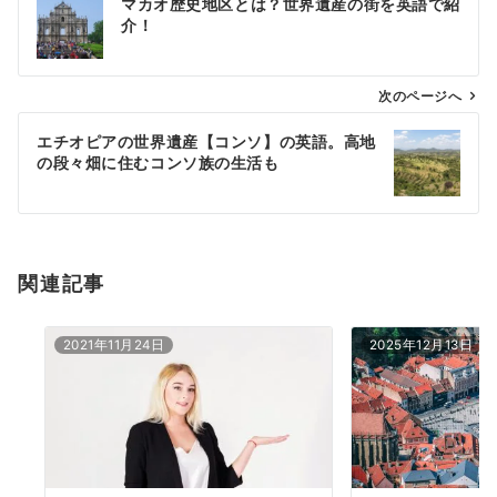
マカオ歴史地区とは？世界遺産の街を英語で紹
稿
介！
ナ
ビ
ゲ
次のページへ
ー
エチオピアの世界遺産【コンソ】の英語。高地
シ
の段々畑に住むコンソ族の生活も
ョ
ン
関連記事
2021年11月24日
2025年12月13日