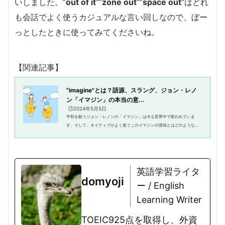
いしました。”
out of it
“”
zone out
“”
space out
“はどれ
も会話でよく使うカジュアルな言い回しなので、ぼー
っとしたときに使ってみてくださいね。
【関連記事】
"imagine"とは？語源、スラング、ジョン・レノ
ン「イマジン」の本当の意...
🕒️2024年5月5日
平和を願うジョン・レノンの「イマジン」は今も世界中で歌われていま
す。そして、ネイティブがよく使うこのイマジンの意味とはどのようなも
のなのでしょうか？今回の記事では、14世紀半ばから使われるようになっ
たイマジンという言葉について深...
英語学習ライタ
domyoji
ー / English
Learning Writer
TOEIC925点を取得し、外資