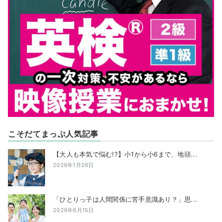
こそだてまっぷ人気記事
【大人も本気で悩む!?】小1から小6まで、地頭...
2026年1月26日
「ひとりっ子は人間関係に苦手意識あり？」思...
2026年6月15日