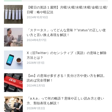
【曜日の英語１週間】月曜/火曜/水曜/木曜/金曜/土曜/
日曜：略や暗記法
2024年10月10日
「ステータス」ってどんな意味？”status”の正しい使
い方と言い換え表現を解説！
2024年6月17日
X（旧Twitter）のセンシティブ（英語）の意味と解除
方法とは？
2026年1月1日
【as】の意味が多すぎる！見分け方や使い方を解説。
読めば完全理解！
2024年2月1日
「a.k.a」って何の略語？意味や正しい読み方と使い
方、類似表現も解説！
2026年1月2日