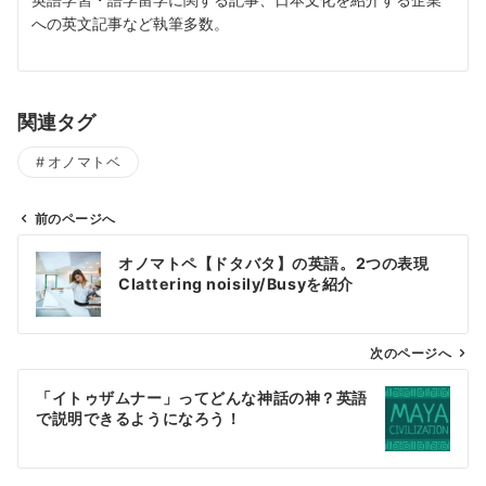
への英文記事など執筆多数。
関連タグ
オノマトベ
前のページへ
投
オノマトペ【ドタバタ】の英語。2つの表現
稿
Clattering noisily/Busyを紹介
ナ
ビ
ゲ
次のページへ
ー
「イトゥザムナー」ってどんな神話の神？英語
シ
で説明できるようになろう！
ョ
ン