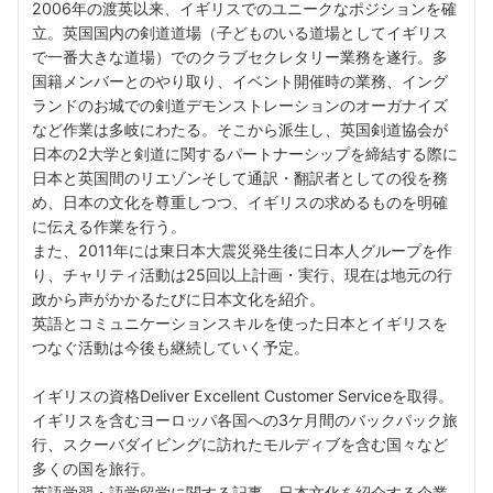
2006年の渡英以来、イギリスでのユニークなポジションを確
立。英国国内の剣道道場（子どものいる道場としてイギリス
で一番大きな道場）でのクラブセクレタリー業務を遂行。多
国籍メンバーとのやり取り、イベント開催時の業務、イング
ランドのお城での剣道デモンストレーションのオーガナイズ
など作業は多岐にわたる。そこから派生し、英国剣道協会が
日本の2大学と剣道に関するパートナーシップを締結する際に
日本と英国間のリエゾンそして通訳・翻訳者としての役を務
め、日本の文化を尊重しつつ、イギリスの求めるものを明確
に伝える作業を行う。
また、2011年には東日本大震災発生後に日本人グループを作
り、チャリティ活動は25回以上計画・実行、現在は地元の行
政から声がかかるたびに日本文化を紹介。
英語とコミュニケーションスキルを使った日本とイギリスを
つなぐ活動は今後も継続していく予定。
イギリスの資格Deliver Excellent Customer Serviceを取得。
イギリスを含むヨーロッパ各国への3ケ月間のバックパック旅
行、スクーバダイビングに訪れたモルディブを含む国々など
多くの国を旅行。
英語学習・語学留学に関する記事、日本文化を紹介する企業