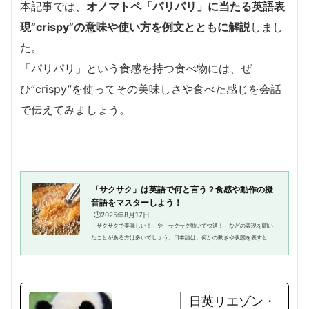
本記事では、
オノマトペ「パリパリ」に当たる英語表
現”crispy”の意味や使い方を例文とともに解説
しまし
た。
「パリパリ」という食感を持つ食べ物には、ぜ
ひ”crispy”を使ってその美味しさや食べた感じを会話
で伝えてみましょう。
「サクサク」は英語で何と言う？食感や動作の擬
音語をマスターしよう！
🕒️2025年8月17日
「サクサクで美味しい！」や「サクサク動いて快適！」などの表現を聞い
たことがある方は多いでしょう。日本語は、何かの動きや状態を表すとき
に、「サクサク」のような擬音語を用いることがとても多い言語です。こ
の擬音語の「サクサク」、英語...
日英リエゾン・