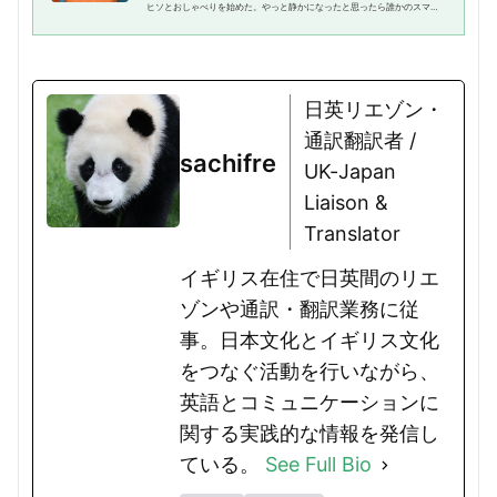
ヒソとおしゃべりを始めた。やっと静かになったと思ったら誰かのスマホ
が鳴り出す...こんな時は本当にうんざりしちゃいますよね。もちろん映画館
で「うるさい！」と叫ぶわけ...
日英リエゾン・
通訳翻訳者 /
sachifre
UK-Japan
Liaison &
Translator
イギリス在住で日英間のリエ
ゾンや通訳・翻訳業務に従
事。日本文化とイギリス文化
をつなぐ活動を行いながら、
英語とコミュニケーションに
関する実践的な情報を発信し
ている。
See Full Bio