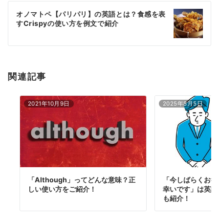
ー
オノマトペ【パリパリ】の英語とは？食感を表
シ
すCrispyの使い方を例文で紹介
ョ
ン
関連記事
2021年10月9日
2025年8月5日
「Although」ってどんな意味？正
「今しばらくお待
しい使い方をご紹介！
幸いです」は英語
も紹介！