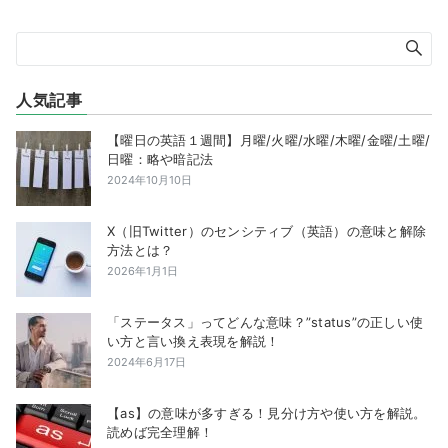
人気記事
【曜日の英語１週間】月曜/火曜/水曜/木曜/金曜/土曜/
日曜：略や暗記法
2024年10月10日
X（旧Twitter）のセンシティブ（英語）の意味と解除
方法とは？
2026年1月1日
「ステータス」ってどんな意味？”status”の正しい使
い方と言い換え表現を解説！
2024年6月17日
【as】の意味が多すぎる！見分け方や使い方を解説。
読めば完全理解！