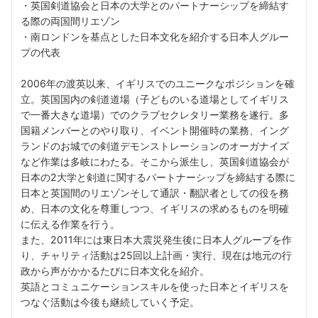
・英国剣道協会と日本の大学とのパートナーシップを締結す
る際の両国間リエゾン
・南ロンドンを基点とした日本文化を紹介する日本人グルー
プの代表
2006年の渡英以来、イギリスでのユニークなポジションを確
立。英国国内の剣道道場（子どものいる道場としてイギリス
で一番大きな道場）でのクラブセクレタリー業務を遂行。多
国籍メンバーとのやり取り、イベント開催時の業務、イング
ランドのお城での剣道デモンストレーションのオーガナイズ
など作業は多岐にわたる。そこから派生し、英国剣道協会が
日本の2大学と剣道に関するパートナーシップを締結する際に
日本と英国間のリエゾンそして通訳・翻訳者としての役を務
め、日本の文化を尊重しつつ、イギリスの求めるものを明確
に伝える作業を行う。
また、2011年には東日本大震災発生後に日本人グループを作
り、チャリティ活動は25回以上計画・実行、現在は地元の行
政から声がかかるたびに日本文化を紹介。
英語とコミュニケーションスキルを使った日本とイギリスを
つなぐ活動は今後も継続していく予定。