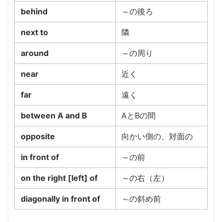
behind
～の後ろ
next to
隣
around
～の周り
near
近く
far
遠く
between A and B
AとBの間
opposite
向かい側の、対面の
in front of
～の前
on the right [left] of
～の右（左）
diagonally in front of
～の斜め前