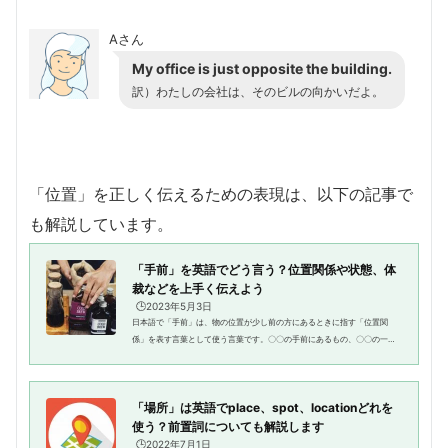
Aさん
My office is just opposite the building.
訳）わたしの会社は、そのビルの向かいだよ。
「位置」を正しく伝えるための表現は、以下の記事で
も解説しています。
「手前」を英語でどう言う？位置関係や状態、体
裁などを上手く伝えよう
🕒️2023年5月3日
日本語で「手前」は、物の位置が少し前の方にあるときに指す「位置関
係」を表す言葉として使う言葉です。〇〇の手前にあるもの、〇〇の一歩
手前、〇〇から数センチ手前など、少し近くにあるもの、前面にあるもの
など微妙なニュアンスを表現する...
「場所」は英語でplace、spot、locationどれを
使う？前置詞についても解説します
🕒️2022年7月1日