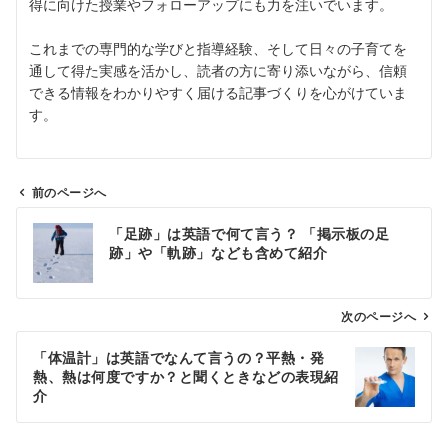
得に向けた授業やフォローアップにも力を注いでいます。
これまでの専門的な学びと指導経験、そして日々の子育てを
通して得た実感を活かし、読者の方に寄り添いながら、信頼
できる情報をわかりやすく届ける記事づくりを心がけていま
す。
前のページへ
投
「足跡」は英語で何て言う？ 「掲示板の足
稿
跡」や「軌跡」なども含めて紹介
ナ
ビ
ゲ
次のページへ
ー
「体温計」は英語でなんて言うの？平熱・発
シ
熱、熱は何度ですか？と聞くときなどの表現紹
ョ
介
ン