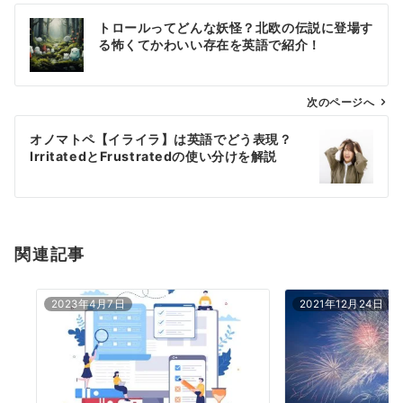
投
トロールってどんな妖怪？北欧の伝説に登場す
稿
る怖くてかわいい存在を英語で紹介！
ナ
ビ
ゲ
次のページへ
ー
オノマトペ【イライラ】は英語でどう表現？
シ
IrritatedとFrustratedの使い分けを解説
ョ
ン
関連記事
2023年4月7日
2021年12月24日