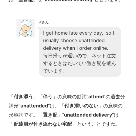
Aさん
I get home late every day, so I
usually choose unattended
delivery when I order online.
毎日帰りが遅いので、ネット注文
するときはたいてい置き配を選ん
でいます。
「
付き添う
」「
伴う
」の意味の動詞”
attend
“の過去分
詞形”
unattended
“は、「
付き添いのない
」の意味の
形容詞です。「
置き配
」”
unattended delivery
“は
「
配達員が付き添わない宅配
」ということですね。