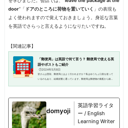
を学びました。会話では、”
leave the package at the
door
“「
ドアのところに荷物を置いていく
」の表現も
よく使われますので覚えておきましょう。身近な言葉
を英語でさらっと言えるようになりたいですね。
【関連記事】
「郵便局」は英語で何て言う？ 郵便局で使える英
語やポストもご紹介
🕒️2024年5月8日
皆さんは普段、郵便局にはよく行かれますか？私はゆうちょ口座を使って
いるのもあり、結構頻繁に通っています。郵便局は郵便物の集配から銀行
業務、国際郵便の手配など、いろいろなサービスがあって便利な場所です
よね。ということで、今回のテ...
英語学習ライタ
domyoji
ー / English
Learning Writer