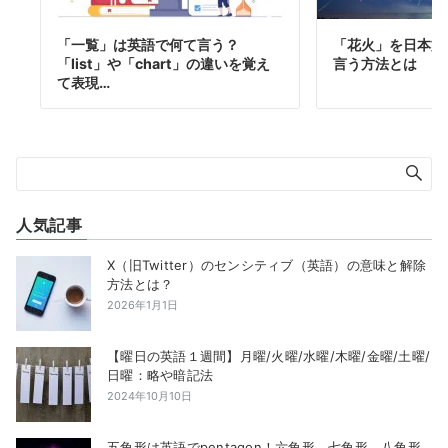
「一覧」は英語で何て言う？
「花火」を日本文
「list」や「chart」の違いを覚え
言う方法とは
て表現…
人気記事
X（旧Twitter）のセンシティブ（英語）の意味と解除
方法とは？
2026年1月1日
【曜日の英語１週間】月曜/火曜/水曜/木曜/金曜/土曜/
日曜：略や暗記法
2024年10月10日
五角形は英語でpentagon！六角形、七角形、八角形