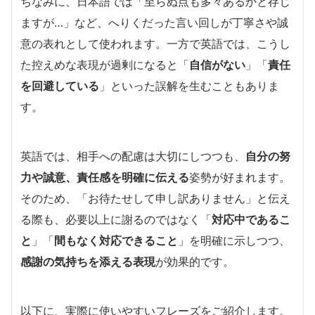
ちなみに、日本語では「至らぬ点も多々あるかと存じ
ますが…」など、へりくだった言い回しが丁寧さや誠
意の表れとして使われます。一方で英語では、こうし
た控えめな表現が過剰になると「
自信がない
」「
責任
を回避している
」といった誤解を生むこともありま
す。
英語では、相手への配慮は大切にしつつも、
自分の努
力や誠意、責任感を明確に伝える
姿勢が好まれます。
そのため、「お待たせして申し訳ありません」と伝え
る際も、必要以上に謝るのではなく「
対応中であるこ
と
」「
間もなく対応できること
」を明確に示しつつ、
感謝の気持ちを添える表現
が効果的です。
以下に、実際に使いやすいフレーズをご紹介します。