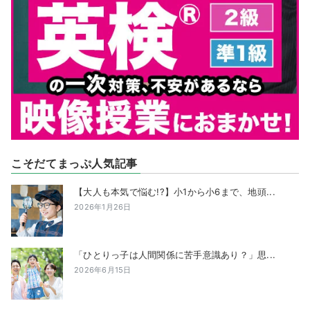
こそだてまっぷ人気記事
【大人も本気で悩む!?】小1から小6まで、地頭...
2026年1月26日
「ひとりっ子は人間関係に苦手意識あり？」思...
2026年6月15日