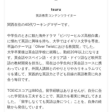
tsuru
英語教育コンテンツライター
関西在住の40代ワーキングマザーです。
中学生のときに観た海外ドラマ『ビバリーヒルズ高校白書』
に憧れて英語に興味を持ち、大学ではイギリス文学を専攻。
卒論のテーマは「Oliver Twistにおける救貧院」でした。
大学卒業後は英会話学校に就職し、勤続20年以上になりま
す。英会話やスペイン語・イタリア語・ドイツ語など欧州言
語の教材開発を担当し、現在は小学生向け英会話コースに携
わっています。外国人講師とのやりとりやカリキュラムづく
りを通して、実践的な英語力と子ども目線の英語教育に向き
合う毎日です。
TOEICスコアは880点。留学経験はありませんが、自分に合
った学習法を工夫することで、英語力を着実に伸ばしてきま
した。「留学しなくても英語は身につく」ことを、自身の経
験から発信しています。