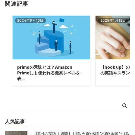
関連記事
2024年9月10日
2025年1月18日
primeの意味とは？Amazon
【hook up】
Primeにも使われる最高レベルを
の英語やスラング
表…
人気記事
【曜日の英語１週間】月曜/火曜/水曜/木曜/金曜/土曜/