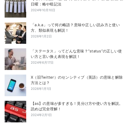
日曜：略や暗記法
2024年10月10日
「a.k.a」って何の略語？意味や正しい読み方と使い
方、類似表現も解説！
2026年1月2日
「ステータス」ってどんな意味？”status”の正しい使
い方と言い換え表現を解説！
2024年6月17日
X（旧Twitter）のセンシティブ（英語）の意味と解除
方法とは？
2026年1月1日
【as】の意味が多すぎる！見分け方や使い方を解説。
読めば完全理解！
2024年2月1日