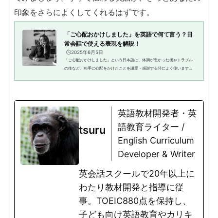
印象をさらによくしてくれるはずです。
「ご心配おかけしました」を英語で何て言う？日
常会話で使える表現を解説！
🕒️2025年6月5日
「ご心配おかけしました」という日本語は、体調が悪かった後やトラブル
の後など、相手に心配をかけたことを謝罪・感謝する時によく使いますよ
ね。でも、これを英語でどう表現すればよいのか迷う方も多いのではない
でしょうか。英語には「ご心配...
英語教材開発者・英
語教育ライター /
tsuru
English Curriculum
Developer & Writer
英会話スクールで20年以上に
わたり教材開発と指導に従
事。TOEIC880点を保持し、
子ども向け英語教育やカリキ