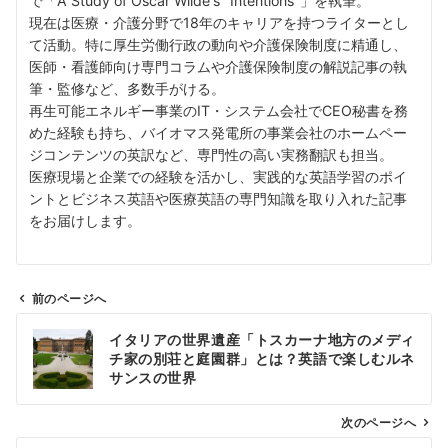
で「A Study of Oscar Wilde's "Intentions"」を執筆。
現在は医療・介護分野で18年のキャリアを持つライターとし
て活動。特に厚生労働行政の動向や介護保険制度に精通し、
医師・看護師向け専門コラムや介護保険制度の解説記事の執
筆・監修など、多数手がける。
再生可能エネルギー事業のIT・システム会社でCEO秘書を務
めた経験も持ち、バイオマス発電所の事業会社のホームペー
ジコンテンツの英訳など、専門性の高い実務翻訳も担当。
医療現場と企業での経験を活かし、実践的な英語学習のポイ
ントとビジネス英語や医療英語の専門知識を取り入れた記事
をお届けします。
前のページへ
投
イタリアの世界遺産「トスカーナ地方のメディ
稿
チ家の別荘と庭園群」とは？英語で楽しむルネ
ナ
サンスの世界
ビ
ゲ
次のページへ