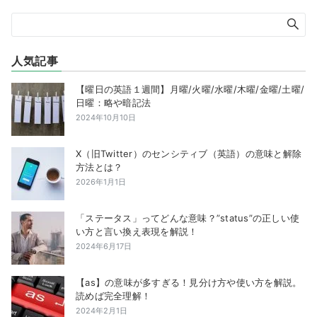
人気記事
【曜日の英語１週間】月曜/火曜/水曜/木曜/金曜/土曜/
日曜：略や暗記法
2024年10月10日
X（旧Twitter）のセンシティブ（英語）の意味と解除
方法とは？
2026年1月1日
「ステータス」ってどんな意味？”status”の正しい使
い方と言い換え表現を解説！
2024年6月17日
【as】の意味が多すぎる！見分け方や使い方を解説。
読めば完全理解！
2024年2月1日