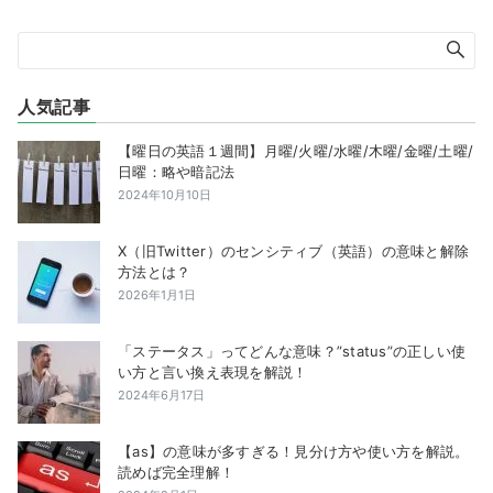
人気記事
【曜日の英語１週間】月曜/火曜/水曜/木曜/金曜/土曜/
日曜：略や暗記法
2024年10月10日
X（旧Twitter）のセンシティブ（英語）の意味と解除
方法とは？
2026年1月1日
「ステータス」ってどんな意味？”status”の正しい使
い方と言い換え表現を解説！
2024年6月17日
【as】の意味が多すぎる！見分け方や使い方を解説。
読めば完全理解！