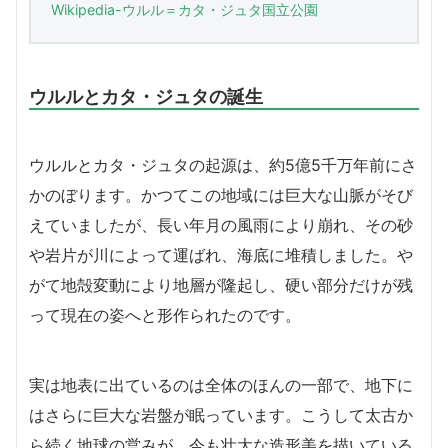
Wikipedia-ウルル＝カタ・ジュタ国立公園
ウルルとカタ・ジュタの誕生
ウルルとカタ・ジュタの起源は、約5億5千万年前にさ
かのぼります。かつてこの地域には巨大な山脈がそび
えていましたが、長い年月の風雨により崩れ、その砂
や岩片が川によって運ばれ、海底に堆積しました。や
がて地殻変動により地層が隆起し、硬い部分だけが残
って現在の姿へと形作られたのです。
実は地表に出ているのは全体のほんの一部で、地下に
はさらに巨大な岩盤が眠っています。こうして太古か
ら続く地球の営みが、今も壮大な造形美を描いている