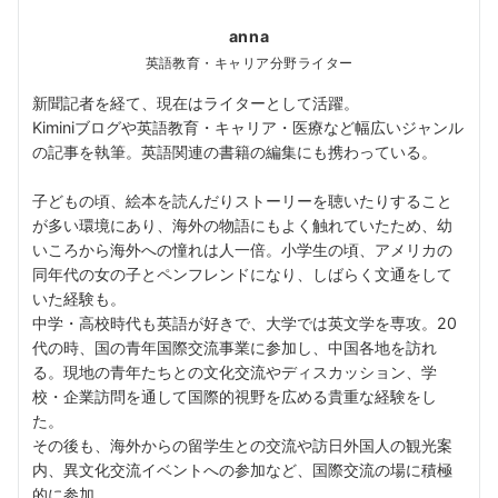
anna
英語教育・キャリア分野ライター
新聞記者を経て、現在はライターとして活躍。
Kiminiブログや英語教育・キャリア・医療など幅広いジャンル
の記事を執筆。英語関連の書籍の編集にも携わっている。
子どもの頃、絵本を読んだりストーリーを聴いたりすること
が多い環境にあり、海外の物語にもよく触れていたため、幼
いころから海外への憧れは人一倍。小学生の頃、アメリカの
同年代の女の子とペンフレンドになり、しばらく文通をして
いた経験も。
中学・高校時代も英語が好きで、大学では英文学を専攻。20
代の時、国の青年国際交流事業に参加し、中国各地を訪れ
る。現地の青年たちとの文化交流やディスカッション、学
校・企業訪問を通して国際的視野を広める貴重な経験をし
た。
その後も、海外からの留学生との交流や訪日外国人の観光案
内、異文化交流イベントへの参加など、国際交流の場に積極
的に参加。