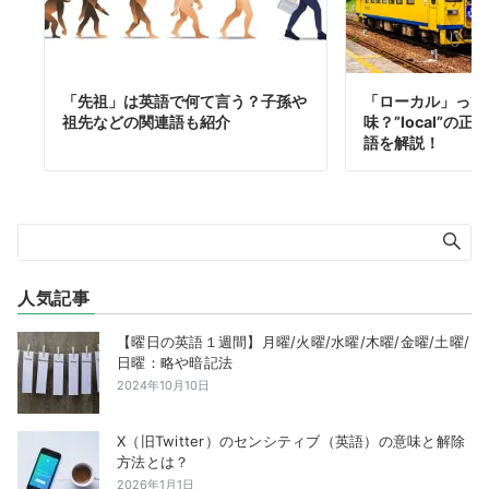
「先祖」は英語で何て言う？子孫や
「ローカル」って
祖先などの関連語も紹介
味？”local”の
語を解説！
人気記事
【曜日の英語１週間】月曜/火曜/水曜/木曜/金曜/土曜/
日曜：略や暗記法
2024年10月10日
X（旧Twitter）のセンシティブ（英語）の意味と解除
方法とは？
2026年1月1日