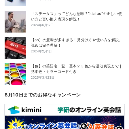
「ステータス」ってどんな意味？”status”の正しい使
い方と言い換え表現を解説！
2024年6月17日
【as】の意味が多すぎる！見分け方や使い方を解説。
読めば完全理解！
2024年2月1日
【色】の英語名一覧｜基本２３色から濃淡表現まで｜
見本色・カラーコード付き
2025年3月23日
8月10日までのお得なキャンペーン