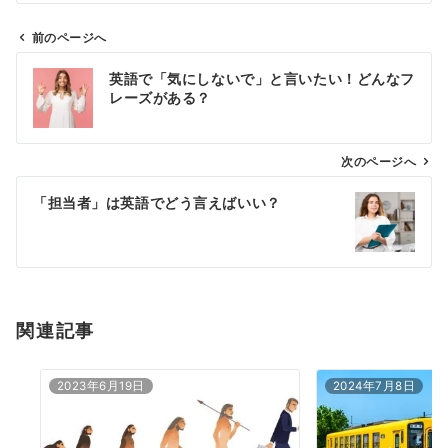
前のページへ
投
英語で「気にしないで」と言いたい！どんなフ
稿
レーズがある？
ナ
ビ
ゲ
次のページへ
ー
「担当者」は英語でどう言えばいい？
シ
ョ
ン
関連記事
2023年6月19日
2024年7月8日