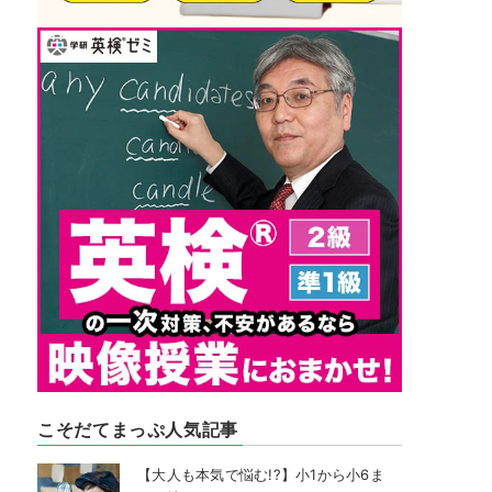
こそだてまっぷ人気記事
【大人も本気で悩む!?】小1から小6ま