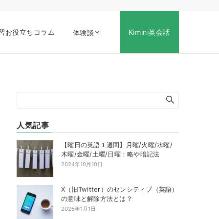
習お役立ちコラム
Kimini英会話
体験談
人気記事
【曜日の英語１週間】月曜/火曜/水曜/
木曜/金曜/土曜/日曜：略や暗記法
2024年10月10日
X（旧Twitter）のセンシティブ（英語）
の意味と解除方法とは？
2026年1月1日