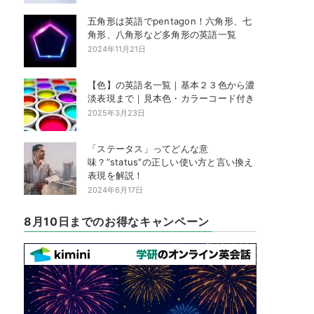
五角形は英語でpentagon！六角形、七
角形、八角形など多角形の英語一覧
2024年11月21日
【色】の英語名一覧｜基本２３色から濃
淡表現まで｜見本色・カラーコード付き
2025年3月23日
「ステータス」ってどんな意
味？”status”の正しい使い方と言い換え
表現を解説！
2024年6月17日
8月10日までのお得なキャンペーン