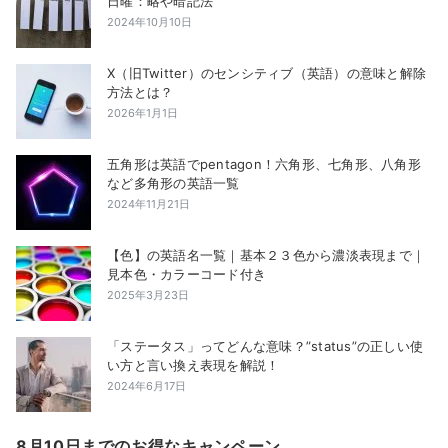
日曜：略や暗記法
2024年10月10日
X（旧Twitter）のセンシティブ（英語）の意味と解除
方法とは？
2026年1月1日
五角形は英語でpentagon！六角形、七角形、八角形
など多角形の英語一覧
2024年11月21日
【色】の英語名一覧｜基本２３色から濃淡表現まで｜
見本色・カラーコード付き
2025年3月23日
「ステータス」ってどんな意味？”status”の正しい使
い方と言い換え表現を解説！
2024年6月17日
8月10日までのお得なキャンペーン