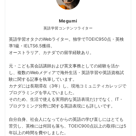
Megumi
英語学習コンテンツライター
英語学習オタクのWebライター。独学でTOEIC950点・英検
準1級・IELTS6.5獲得。
オーストラリア、カナダでの留学経験あり。
元・こども英会話講師および英文事務としての経験を活か
し、複数のWebメディアで海外生活・英語学習や英語資格試
験に関する記事を執筆しています。
カナダには長期滞在（3年）し、現地コミュニティカレッジで
プログラミングを学んでいました。
そのため、生活で使える実用的な英語表現だけでなく、IT・
プログラミング分野に関する英語表現にも詳しいです。
自分自身、社会人になってからの英語の学び直しにはとても
苦労し、英検には何回も落ち、TOEIC900点以上の取得には5
年以上の時間を費やしました。