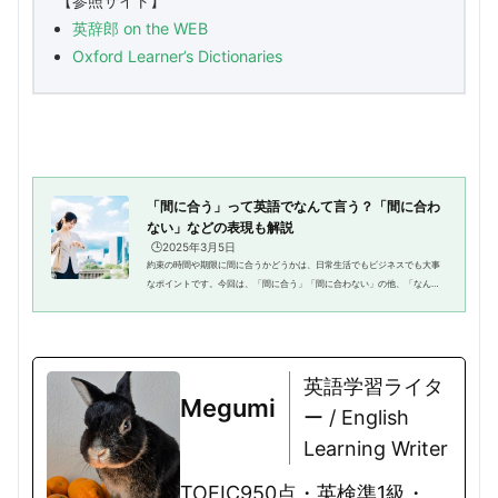
【参照サイト】
英辞郎
on the WEB
Oxford Learner’s Dictionaries
「間に合う」って英語でなんて言う？「間に合わ
ない」などの表現も解説
🕒️2025年3月5日
約束の時間や期限に間に合うかどうかは、日常生活でもビジネスでも大事
なポイントです。今回は、「間に合う」「間に合わない」の他、「なんと
か間に合った」「ギリギリ間に合った」「間に合わせる」「間に合ってよ
かった」などの英語表現も例文...
英語学習ライタ
Megumi
ー / English
Learning Writer
TOEIC950点・英検準1級・