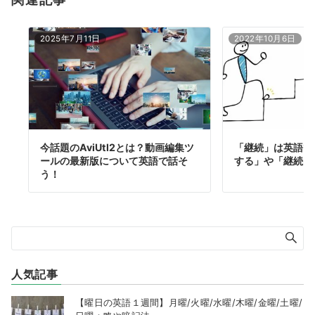
2025年7月11日
2022年10月6日
今話題のAviUtl2とは？動画編集ツ
「継続」は英語で
ールの最新版について英語で話そ
する」や「継続的
う！
人気記事
【曜日の英語１週間】月曜/火曜/水曜/木曜/金曜/土曜/