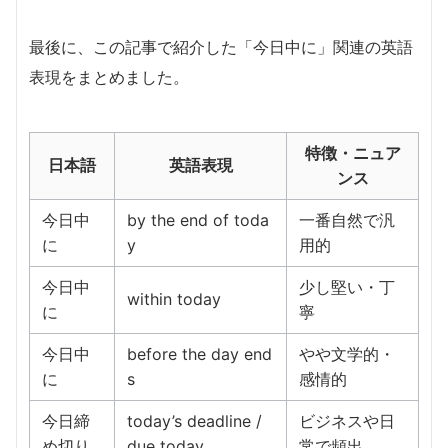
最後に、この記事で紹介した「今日中に」関連の英語
表現をまとめました。
特徴・ニュア
日本語
英語表現
ンス
今日中
by the end of toda
一番自然で汎
に
y
用的
今日中
少し堅い・丁
within today
に
寧
今日中
before the day end
やや文学的・
に
s
感情的
今日締
today’s deadline /
ビジネスや日
め切り
due today
常で頻出