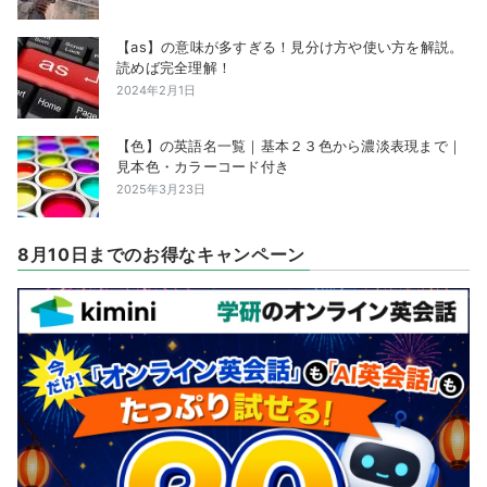
【as】の意味が多すぎる！見分け方や使い方を解説。
読めば完全理解！
2024年2月1日
【色】の英語名一覧｜基本２３色から濃淡表現まで｜
見本色・カラーコード付き
2025年3月23日
8月10日までのお得なキャンペーン