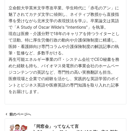
立命館大学英米文学専攻卒業。学生時代に「赤毛のアン」に
魅了されてカナダ文学に傾倒し、ネイティブ教授から直接指
導を受けながら北米文学の表現技法を学ぶ。卒業論文は英語
で「A Study of Oscar Wilde's "Intentions"」を執筆。
現在は医療・介護分野で18年のキャリアを持つライターとし
て活動。特に厚生労働行政の動向や介護保険制度に精通し、
医師・看護師向け専門コラムや介護保険制度の解説記事の執
筆・監修など、多数手がける。
再生可能エネルギー事業のIT・システム会社でCEO秘書を務
めた経験も持ち、バイオマス発電所の事業会社のホームペー
ジコンテンツの英訳など、専門性の高い実務翻訳も担当。
医療現場と企業での経験を活かし、実践的な英語学習のポイ
ントとビジネス英語や医療英語の専門知識を取り入れた記事
をお届けします。
前のページへ
投
「同窓会」ってなんて言
稿