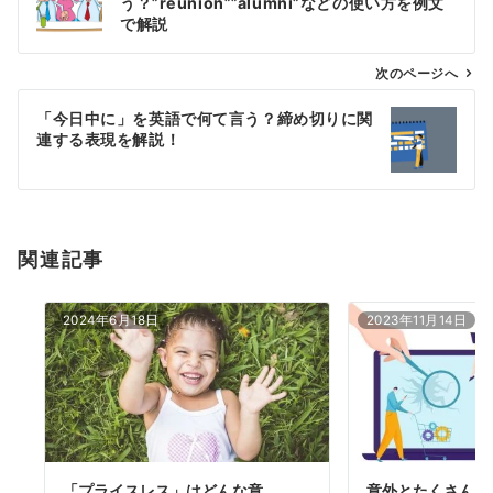
う？”reunion””alumni”などの使い方を例文
ナ
で解説
ビ
ゲ
次のページへ
ー
「今日中に」を英語で何て言う？締め切りに関
シ
連する表現を解説！
ョ
ン
関連記事
2024年6月18日
2023年11月14日
「プライスレス」はどんな意
意外とたくさんあ