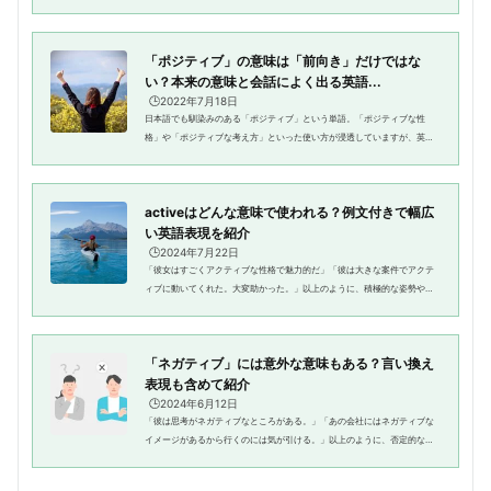
う。前向きになれる英語表現を知っておくことで、自分自身を励ますのは
もちろん、大切な家族や友人を...
「ポジティブ」の意味は「前向き」だけではな
い？本来の意味と会話によく出る英語...
🕒️2022年7月18日
日本語でも馴染みのある「ポジティブ」という単語。「ポジティブな性
格」や「ポジティブな考え方」といった使い方が浸透していますが、英語
の「positive」は他にもいろいろな意味があるのを知っていますか。日本語
と同じように使っていたら、話...
activeはどんな意味で使われる？例文付きで幅広
い英語表現を紹介
🕒️2024年7月22日
「彼女はすごくアクティブな性格で魅力的だ」「彼は大きな案件でアクテ
ィブに動いてくれた。大変助かった。」以上のように、積極的な姿勢や精
力的な活動を指して「アクティブ」と言いますよね。「アクティブ」は英
語のactiveから来ているので、...
「ネガティブ」には意外な意味もある？言い換え
表現も含めて紹介
🕒️2024年6月12日
「彼は思考がネガティブなところがある。」「あの会社にはネガティブな
イメージがあるから行くのには気が引ける。」以上のように、否定的なこ
とやマイナスの影響があることを「ネガティブ」と言いますよね。「ネガ
ティブ」は英語の"negativ...