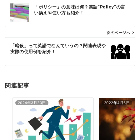
投
「ポリシー」の意味は何？英語”Policy”の言
稿
い換えや使い方も紹介！
ナ
ビ
ゲ
次のページへ
ー
「暗殺」って英語でなんていうの？関連表現や
シ
実際の使用例を紹介！
ョ
ン
関連記事
2024年3月20日
2022年4月6日