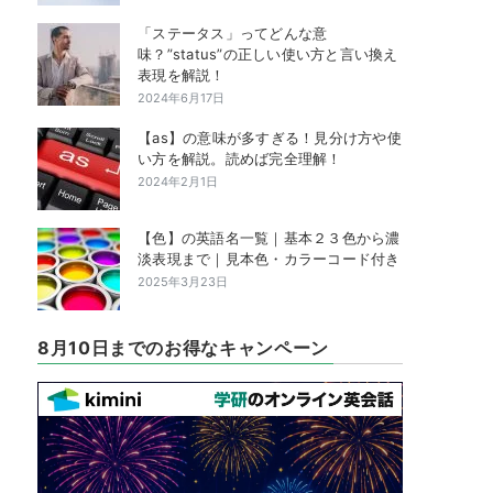
「ステータス」ってどんな意
味？”status”の正しい使い方と言い換え
表現を解説！
2024年6月17日
【as】の意味が多すぎる！見分け方や使
い方を解説。読めば完全理解！
2024年2月1日
【色】の英語名一覧｜基本２３色から濃
淡表現まで｜見本色・カラーコード付き
2025年3月23日
8月10日までのお得なキャンペーン