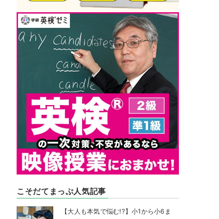
こそだてまっぷ人気記事
【大人も本気で悩む!?】小1から小6ま