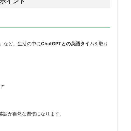
のポイント
後」など、生活の中に
ChatGPTとの英語タイム
を取り
y?”
英語が自然な習慣になります。