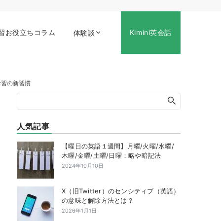
習お役立ちコラム
Kimini英会話
体験談
学習の新習慣
人気記事
【曜日の英語１週間】月曜/火曜/水曜/
木曜/金曜/土曜/日曜：略や暗記法
2024年10月10日
X（旧Twitter）のセンシティブ（英語）
の意味と解除方法とは？
2026年1月1日