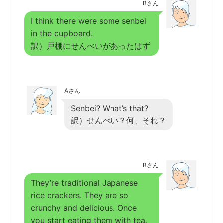
Bさん
I think there were some senbei
in the cupboard.
訳）戸棚にせんべいがあったはず
Aさん
Senbei? What’s that?
訳）せんべい？何、それ？
Bさん
They’re traditional Japanese
rice crackers. They are so
crunchy and delicious. Once
you start eating them with tea,