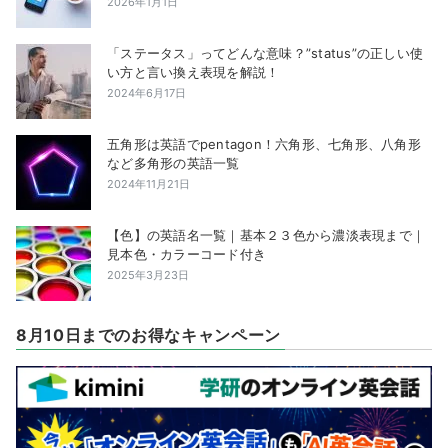
2026年1月1日
「ステータス」ってどんな意味？”status”の正しい使
い方と言い換え表現を解説！
2024年6月17日
五角形は英語でpentagon！六角形、七角形、八角形
など多角形の英語一覧
2024年11月21日
【色】の英語名一覧｜基本２３色から濃淡表現まで｜
見本色・カラーコード付き
2025年3月23日
8月10日までのお得なキャンペーン