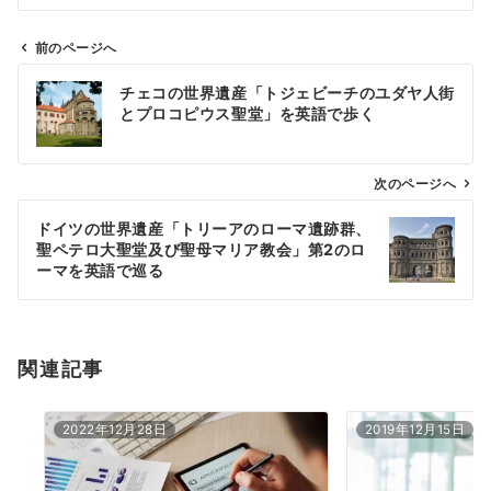
前のページへ
投
チェコの世界遺産「トジェビーチのユダヤ人街
稿
とプロコピウス聖堂」を英語で歩く
ナ
ビ
ゲ
次のページへ
ー
ドイツの世界遺産「トリーアのローマ遺跡群、
シ
聖ペテロ大聖堂及び聖母マリア教会」第2のロ
ョ
ーマを英語で巡る
ン
関連記事
2022年12月28日
2019年12月15日