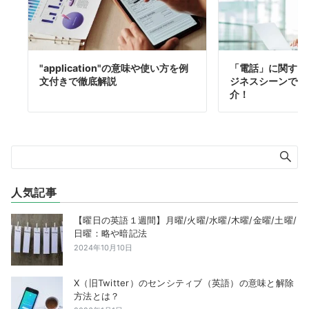
"application"の意味や使い方を例
「電話」に関する
文付きで徹底解説
ジネスシーンで使
介！
人気記事
【曜日の英語１週間】月曜/火曜/水曜/木曜/金曜/土曜/
日曜：略や暗記法
2024年10月10日
X（旧Twitter）のセンシティブ（英語）の意味と解除
方法とは？