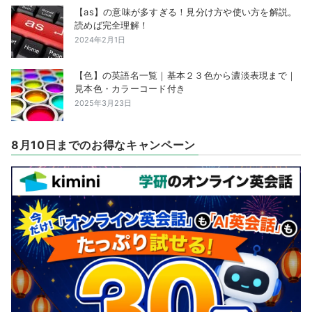
【as】の意味が多すぎる！見分け方や使い方を解説。
読めば完全理解！
2024年2月1日
【色】の英語名一覧｜基本２３色から濃淡表現まで｜
見本色・カラーコード付き
2025年3月23日
8月10日までのお得なキャンペーン