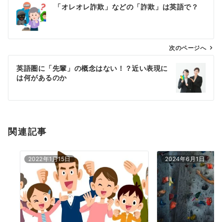
「オレオレ詐欺」などの「詐欺」は英語で？
稿
ナ
ビ
ゲ
次のページへ
ー
英語圏に「先輩」の概念はない！？近い表現に
シ
は何があるのか
ョ
ン
関連記事
2022年1月15日
2024年6月1日