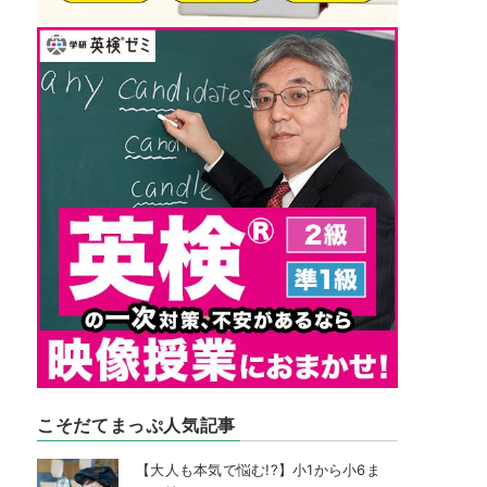
こそだてまっぷ人気記事
【大人も本気で悩む!?】小1から小6ま