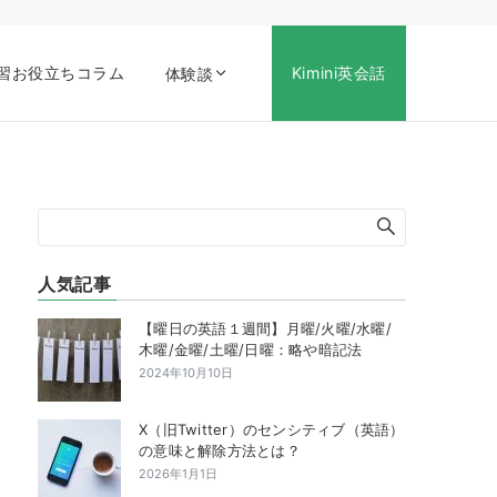
習お役立ちコラム
Kimini英会話
体験談
人気記事
【曜日の英語１週間】月曜/火曜/水曜/
木曜/金曜/土曜/日曜：略や暗記法
2024年10月10日
X（旧Twitter）のセンシティブ（英語）
の意味と解除方法とは？
2026年1月1日