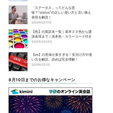
「ステータス」ってどんな意
味？”status”の正しい使い方と言い換え
表現を解説！
2024年6月17日
【色】の英語名一覧｜基本２３色から濃
淡表現まで｜見本色・カラーコード付き
2025年3月23日
【as】の意味が多すぎる！見分け方や使
い方を解説。読めば完全理解！
2024年2月1日
8月10日までのお得なキャンペーン