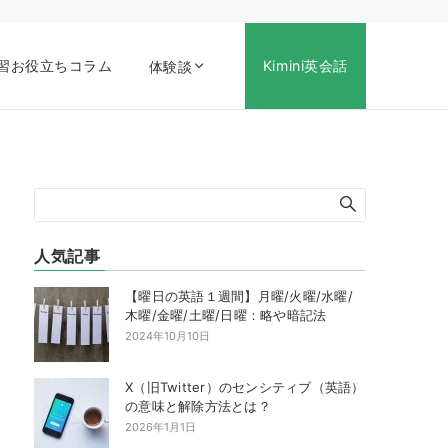
習お役立ちコラム
Kimini英会話
体験談
人気記事
【曜日の英語１週間】月曜/火曜/水曜/
木曜/金曜/土曜/日曜：略や暗記法
2024年10月10日
X（旧Twitter）のセンシティブ（英語）
の意味と解除方法とは？
2026年1月1日