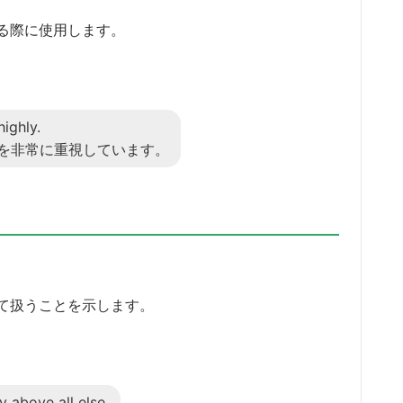
る際に使用します。
ighly.
を非常に重視しています。
て扱うことを示します。
 above all else.