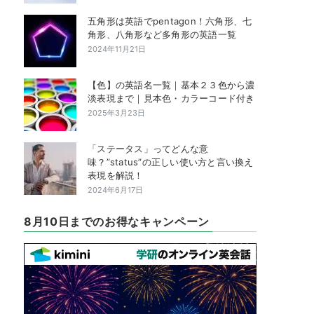
五角形は英語でpentagon！六角形、七
角形、八角形など多角形の英語一覧
2024年11月21日
【色】の英語名一覧｜基本２３色から濃
淡表現まで｜見本色・カラーコード付き
2025年3月23日
「ステータス」ってどんな意
味？”status”の正しい使い方と言い換え
表現を解説！
2024年6月17日
8月10日までのお得なキャンペーン