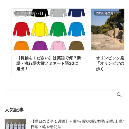
2025年11月22日
2026年2月16日
【長袖をください】は英語で何？新
オリンピック発祥
語・流行語大賞ノミネート語30に
「オリンピアの考
選出！
歩く
人気記事
【曜日の英語１週間】月曜/火曜/水曜/木曜/金曜/土曜/
日曜：略や暗記法