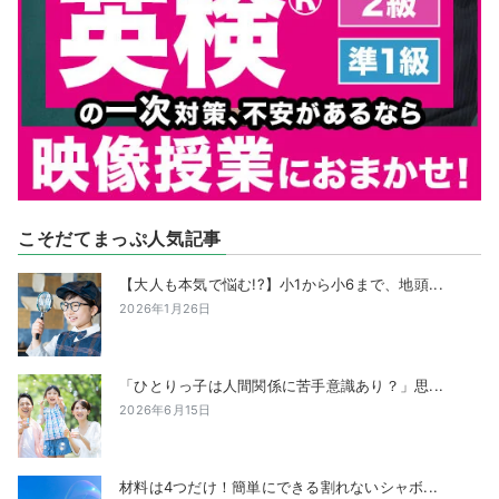
こそだてまっぷ人気記事
【大人も本気で悩む!?】小1から小6まで、地頭...
2026年1月26日
「ひとりっ子は人間関係に苦手意識あり？」思...
2026年6月15日
材料は4つだけ！簡単にできる割れないシャボ...