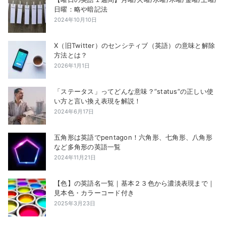
日曜：略や暗記法
2024年10月10日
X（旧Twitter）のセンシティブ（英語）の意味と解除
方法とは？
2026年1月1日
「ステータス」ってどんな意味？”status”の正しい使
い方と言い換え表現を解説！
2024年6月17日
五角形は英語でpentagon！六角形、七角形、八角形
など多角形の英語一覧
2024年11月21日
【色】の英語名一覧｜基本２３色から濃淡表現まで｜
見本色・カラーコード付き
2025年3月23日