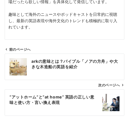
場だったら欲しい情報」を具体化して発信しています。
趣味として海外のニュースやポッドキャストを日常的に視聴
し、最新の英語表現や海外文化のトレンドも積極的に取り入
れています。
前のページへ
投
arkの意味とは？バイブル「ノアの方舟」や大
稿
きな木造船の英語を紹介
ナ
ビ
ゲ
次のページへ
ー
“アットホーム”と”at home” 英語の正しい意
シ
味と使い方・言い換え表現
ョ
ン