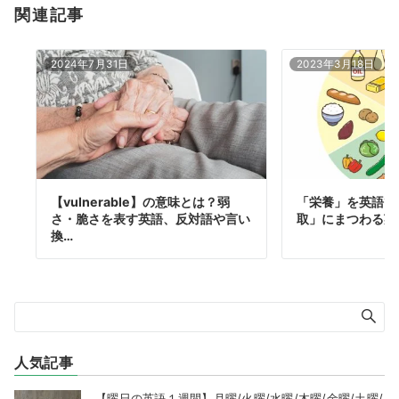
関連記事
2024年7月31日
2023年3月18日
【vulnerable】の意味とは？弱
「栄養」を英語で
さ・脆さを表す英語、反対語や言い
取」にまつわる英
換…
人気記事
【曜日の英語１週間】月曜/火曜/水曜/木曜/金曜/土曜/