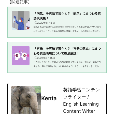
【関連記事】
「病気」を英語で言うと？「病気」にまつわる英
語表現集！
🕒️2022年11月5日
病気を英語で表現するとsikenessやillnessという英単語が思い浮かぶので
はないでしょうか。これらは病気を意味しますが、その意味には微妙なニ
ュアンスの違いが存在します。ニュアンスの意味を知り、使い分けること
で相手により自分の病気の重さ...
「再発」を英語で言うと？「再発の防止」にまつ
わる英語表現について徹底解説！
🕒️2024年5月15日
「再発」と言うと、どのような場合に使うでしょうか。例えば、病気が再
発する、事故が再発するように再び起きてしまうことを表すときに使われ
ます。「再発」は私たちの日常生活でも使われる英語のため、いくつかの
表現方法を学んでおくと会話の...
英語学習コンテン
ツライター /
Kenta
English Learning
Content Writer