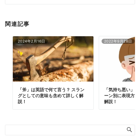
ン
関連記事
2024年2月16日
2022年9月28日
「斧」は英語で何て言う？ スラン
「気持ち悪い」を
グとしての意味も含めて詳しく解
ーン別に表現方法
説！
解説！