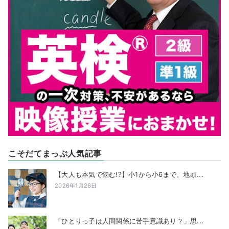
こそだてまっぷ人気記事
【大人も本気で悩む!?】小1から小6まで、地頭...
2026年1月26日
「ひとりっ子は人間関係に苦手意識あり？」思...