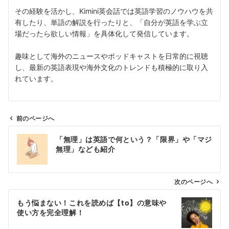
その経験を活かし、Kimini英会話では英語学習のノウハウを共
有したり、単語の解説を行ったりと、「自分が英語を学ぶ立
場だったら欲しい情報」を具体化して発信しています。
趣味として海外のニュースやポッドキャストを日常的に視聴
し、最新の英語表現や海外文化のトレンドも積極的に取り入
れています。
前のページへ
投
「無理」は英語で何という？「限界」や「マジ
稿
無理」なども紹介
ナ
ビ
ゲ
次のページへ
ー
もう悩まない！これを読めば【to】の意味や
シ
使い方を完全理解！
ョ