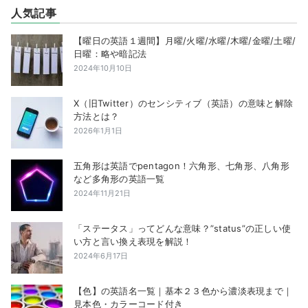
人気記事
【曜日の英語１週間】月曜/火曜/水曜/木曜/金曜/土曜/
日曜：略や暗記法
2024年10月10日
X（旧Twitter）のセンシティブ（英語）の意味と解除
方法とは？
2026年1月1日
五角形は英語でpentagon！六角形、七角形、八角形
など多角形の英語一覧
2024年11月21日
「ステータス」ってどんな意味？”status”の正しい使
い方と言い換え表現を解説！
2024年6月17日
【色】の英語名一覧｜基本２３色から濃淡表現まで｜
見本色・カラーコード付き