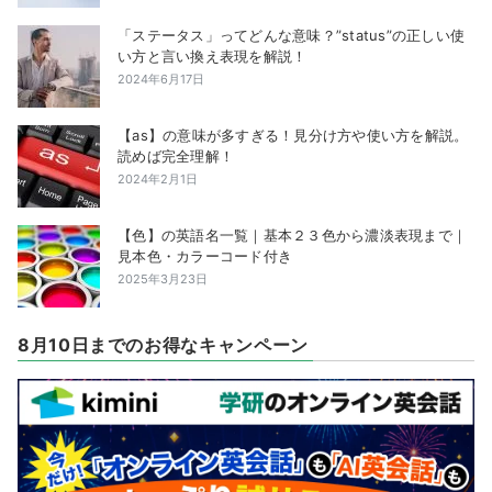
「ステータス」ってどんな意味？”status”の正しい使
い方と言い換え表現を解説！
2024年6月17日
【as】の意味が多すぎる！見分け方や使い方を解説。
読めば完全理解！
2024年2月1日
【色】の英語名一覧｜基本２３色から濃淡表現まで｜
見本色・カラーコード付き
2025年3月23日
8月10日までのお得なキャンペーン