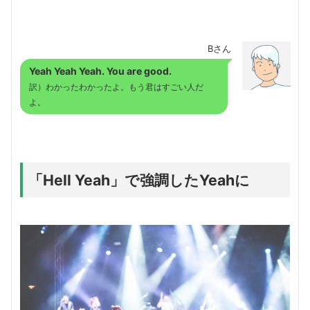
Bさん
Yeah Yeah Yeah. You are good.
訳）わかったわかったよ。もう君はすごい人だ
よ。
「Hell Yeah」で強調したYeahに