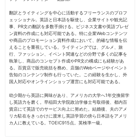
翻訳とライティングを中心に活動するフリーランスのプロフ
ェッショナル。英語と日本語を駆使し、企業サイトや観光記
事、PR文の翻訳を多数手掛ける。ビジネス文書や英語プレゼ
ン資料の作成にも対応可能である。特に企業Webコンテンツ
や商品のプロモーション資料作成において、的確な情報を伝
えることを重視している。ライティングでは、グルメ、旅
行、ファッション、イベント関連などの分野で多くの記事を
執筆し、商品のコンセプト作成やPR文の構成にも経験があ
る。百貨店で販売統括を務め、店舗のWebページやイベント
告知のコンテンツ制作も行っていた。この経験を生かし、外
国人対応やオンラインショップ運営にも対応可能である。
幼少期から英語に興味があり、アメリカの大学へ1年交換留学
し英語力を磨く。早稲田大学院政治学修士号取得後、都内百
貨店にて英語でのサービス向上に努めた。結婚後、夫のアメ
リカ駐在をきっかけに渡米し英語学習の傍ら日本語をアメリ
カ人に教えている。TOEIC915点。英検準一級。