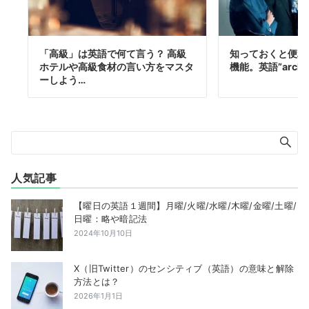
「高級」は英語で何て言う？ 高級
知っておくと便利
ホテルや高級食材の言い方をマスタ
機能。英語”arch
ーしよう…
人気記事
【曜日の英語１週間】月曜/火曜/水曜/木曜/金曜/土曜/
日曜：略や暗記法
2024年10月10日
X（旧Twitter）のセンシティブ（英語）の意味と解除
方法とは？
2026年1月1日