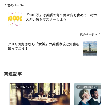
前のページへ
投
「100万」は英語で何？億や兆も含めて、桁の
稿
大きい数をマスターしよう
ナ
ビ
ゲ
次のページへ
ー
アメリカ好きなら「女神」の英語表現と知識を
シ
知ってこう！
ョ
ン
関連記事
2023年5月24日
2024年10月25日