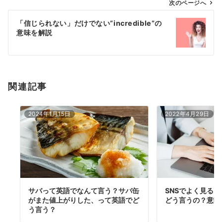
ゲ
次のページへ
ー
「信じられない」だけでない”incredible”の
シ
意味を解説
ョ
ン
関連記事
2024年1月15日
2022年4月29日
サバって英語でなんて言う？サバ缶
SNSでよく見る
がまた値上がりした、って英語でど
どう言うの？意味
う言う？