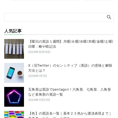
人気記事
【曜日の英語１週間】月曜/火曜/水曜/木曜/金曜/土曜/
日曜：略や暗記法
2024年10月10日
X（旧Twitter）のセンシティブ（英語）の意味と解除
方法とは？
2026年1月1日
五角形は英語でpentagon！六角形、七角形、八角形
など多角形の英語一覧
2024年11月21日
【色】の英語名一覧｜基本２３色から濃淡表現まで｜