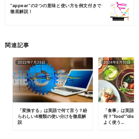
ー
“appear”の2つの意味と使い方を例文付きで
シ
徹底解説！
ョ
ン
関連記事
2022年7月25日
2024年8月10日
「変換する」は英語で何て言う？紛
「食事」は英語で
らわしい4種類の使い分けを徹底解
何？”food””dis
説
よく使う…