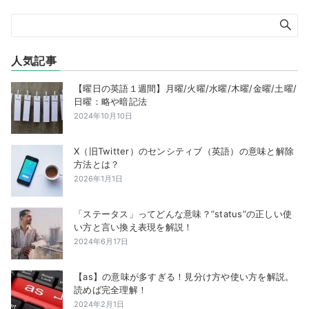
人気記事
【曜日の英語１週間】月曜/火曜/水曜/木曜/金曜/土曜/
日曜：略や暗記法
2024年10月10日
X（旧Twitter）のセンシティブ（英語）の意味と解除
方法とは？
2026年1月1日
「ステータス」ってどんな意味？”status”の正しい使
い方と言い換え表現を解説！
2024年6月17日
【as】の意味が多すぎる！見分け方や使い方を解説。
読めば完全理解！
2024年2月1日