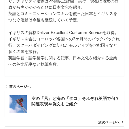
り、チャリティ活動は25回以上計画・実行、現在は地元の行
政から声がかかるたびに日本文化を紹介。
英語とコミュニケーションスキルを使った日本とイギリスを
つなぐ活動は今後も継続していく予定。
イギリスの資格Deliver Excellent Customer Serviceを取得。
イギリスを含むヨーロッパ各国への3ケ月間のバックパック旅
行、スクーバダイビングに訪れたモルディブを含む国々など
多くの国を旅行。
英語学習・語学留学に関する記事、日本文化を紹介する企業
への英文記事など執筆多数。
前のページへ
投
空の「凧」と海の「タコ」それぞれ英語で何？
稿
関連表現や例文もご紹介
ナ
ビ
ゲ
次のページへ