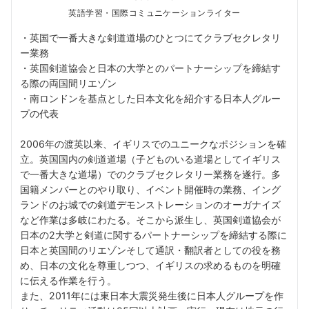
英語学習・国際コミュニケーションライター
・英国で一番大きな剣道道場のひとつにてクラブセクレタリ
ー業務
・英国剣道協会と日本の大学とのパートナーシップを締結す
る際の両国間リエゾン
・南ロンドンを基点とした日本文化を紹介する日本人グルー
プの代表
2006年の渡英以来、イギリスでのユニークなポジションを確
立。英国国内の剣道道場（子どものいる道場としてイギリス
で一番大きな道場）でのクラブセクレタリー業務を遂行。多
国籍メンバーとのやり取り、イベント開催時の業務、イング
ランドのお城での剣道デモンストレーションのオーガナイズ
など作業は多岐にわたる。そこから派生し、英国剣道協会が
日本の2大学と剣道に関するパートナーシップを締結する際に
日本と英国間のリエゾンそして通訳・翻訳者としての役を務
め、日本の文化を尊重しつつ、イギリスの求めるものを明確
に伝える作業を行う。
また、2011年には東日本大震災発生後に日本人グループを作