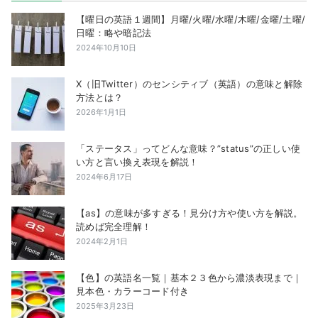
【曜日の英語１週間】月曜/火曜/水曜/木曜/金曜/土曜/
日曜：略や暗記法
2024年10月10日
X（旧Twitter）のセンシティブ（英語）の意味と解除
方法とは？
2026年1月1日
「ステータス」ってどんな意味？”status”の正しい使
い方と言い換え表現を解説！
2024年6月17日
【as】の意味が多すぎる！見分け方や使い方を解説。
読めば完全理解！
2024年2月1日
【色】の英語名一覧｜基本２３色から濃淡表現まで｜
見本色・カラーコード付き
2025年3月23日