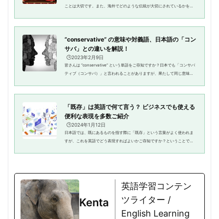
ことは大切です。また、海外でどのような伝統が大切にされているかを理
解することも不可欠ではないでしょうか？そこで、まずは伝統がどのよう
に英語で表現されるかを知るこ...
“conservative” の意味や対義語、日本語の「コン
サバ」との違いを解説！
🕒️2023年2月9日
皆さんは “conservative” という単語をご存知ですか？日本でも「コンサバ
ティブ（コンサバ）」と言われることがありますが、果たして同じ意味な
のでしょうか。ということで、今回のテーマは「“conservative” の意味」
です。英語の conservative ...
「既存」は英語で何て言う？ ビジネスでも使える
便利な表現を多数ご紹介
🕒️2024年1月12日
日本語では、既にあるものを指す際に「既存」という言葉がよく使われま
すが、これを英語でどう表現すればよいかご存知ですか？ということで、
今回のテーマは「既存」です。英語での既存の言い方を、「既存品」や
「既にある」、反対の意味の「新...
英語学習コンテン
ツライター /
Kenta
English Learning