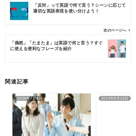
投
「反対」って英語で何て言う？シーンに応じて
稿
適切な英語表現を使い分けよう！
ナ
ビ
ゲ
次のページへ
ー
「偶然」「たまたま」は英語で何と言う？すぐ
シ
に使える便利なフレーズを紹介
ョ
ン
関連記事
2026年7月6日
2024年9月22日