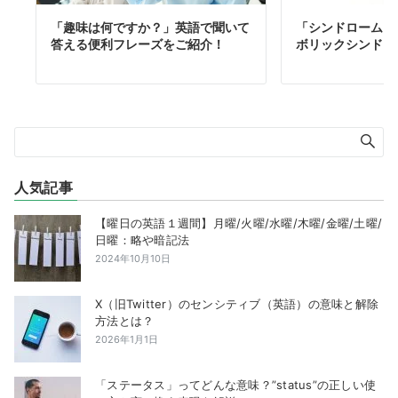
「趣味は何ですか？」英語で聞いて
「シンドローム」
答える便利フレーズをご紹介！
ボリックシンドロ
人気記事
【曜日の英語１週間】月曜/火曜/水曜/木曜/金曜/土曜/
日曜：略や暗記法
2024年10月10日
X（旧Twitter）のセンシティブ（英語）の意味と解除
方法とは？
2026年1月1日
「ステータス」ってどんな意味？”status”の正しい使