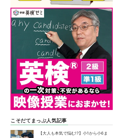
こそだてまっぷ人気記事
【大人も本気で悩む!?】小1から小6ま