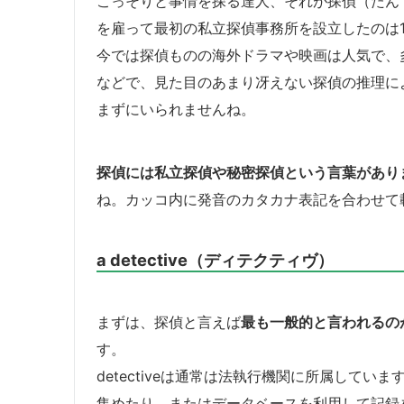
こっそりと事情を探る達人、それが探偵（たん
を雇って最初の私立探偵事務所を設立したのは1
今では探偵ものの海外ドラマや映画は人気で、
などで、見た目のあまり冴えない探偵の推理に
まずにいられませんね。
探偵には私立探偵や秘密探偵という言葉があり
ね。カッコ内に発音のカタカナ表記を合わせて
a detective（ディテクティヴ）
まずは、探偵と言えば
最も一般的と言われるのがa 
す。
detectiveは通常は法執行機関に所属して
集めたり、またはデータベースを利用して記録