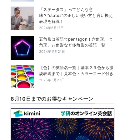
「ステータス」ってどんな意
味？”status”の正しい使い方と言い換え
表現を解説！
2024年6月17日
五角形は英語でpentagon！六角形、七
角形、八角形など多角形の英語一覧
2024年11月21日
【色】の英語名一覧｜基本２３色から濃
淡表現まで｜見本色・カラーコード付き
2025年3月23日
8月10日までのお得なキャンペーン