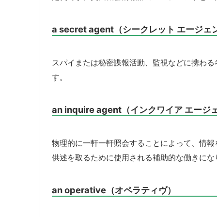
a secret agent（シークレット エージ
スパイまたは秘密諜報活動、監視などに携わる
す。
an inquire agent（インクワイア エー
物理的に一軒一軒照会することによって、情報
供述を取るために使用される補助的な働きにな
an operative（オペラティヴ）