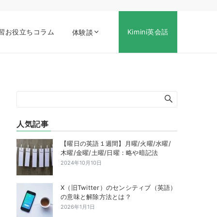
習お役立ちコラム
Kimini英会話
体験談
人気記事
【曜日の英語１週間】月曜/火曜/水曜/
木曜/金曜/土曜/日曜：略や暗記法
2024年10月10日
X（旧Twitter）のセンシティブ（英語）
の意味と解除方法とは？
2026年1月1日