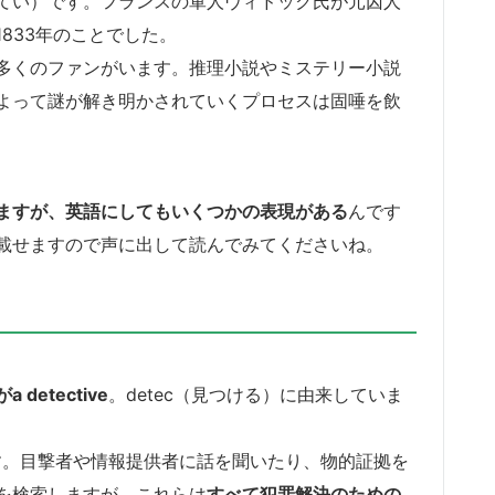
てい）です。フランスの軍人ヴィドック氏が元囚人
833年のことでした。
多くのファンがいます。推理小説やミステリー小説
よって謎が解き明かされていくプロセスは固唾を飲
ますが、英語にしてもいくつかの表現がある
んです
載せますので声に出して読んでみてくださいね。
detective
。detec（見つける）に由来していま
います。目撃者や情報提供者に話を聞いたり、物的証拠を
を検索しますが、これらは
すべて犯罪解決のための