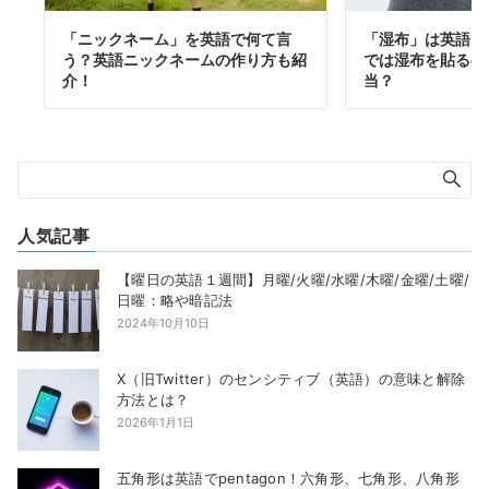
「ニックネーム」を英語で何て言
「湿布」は英語で
う？英語ニックネームの作り方も紹
では湿布を貼るの
介！
当？
人気記事
【曜日の英語１週間】月曜/火曜/水曜/木曜/金曜/土曜/
日曜：略や暗記法
2024年10月10日
X（旧Twitter）のセンシティブ（英語）の意味と解除
方法とは？
2026年1月1日
五角形は英語でpentagon！六角形、七角形、八角形