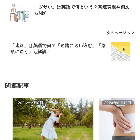
投
「ダサい」は英語で何という？関連表現や例文
稿
も紹介
ナ
ビ
ゲ
次のページへ
ー
「迷路」は英語で何？「迷路に迷い込む」「路
シ
頭に迷う」も解説！
ョ
ン
関連記事
2026年2月9日
2023年8月17日