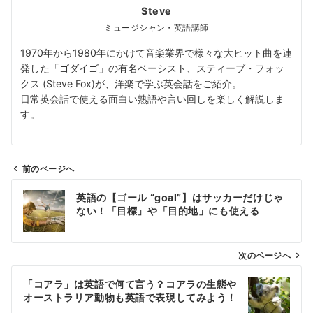
Steve
ミュージシャン・英語講師
1970年から1980年にかけて音楽業界で様々な大ヒット曲を連
発した「ゴダイゴ」の有名ベーシスト、スティーブ・フォッ
クス (Steve Fox)が、洋楽で学ぶ英会話をご紹介。
日常英会話で使える面白い熟語や言い回しを楽しく解説しま
す。
前のページへ
投
英語の【ゴール “goal”】はサッカーだけじゃ
稿
ない！「目標」や「目的地」にも使える
ナ
ビ
ゲ
次のページへ
ー
「コアラ」は英語で何て言う？コアラの生態や
シ
オーストラリア動物も英語で表現してみよう！
ョ