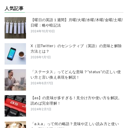
人気記事
【曜日の英語１週間】月曜/火曜/水曜/木曜/金曜/土曜/
日曜：略や暗記法
2024年10月10日
X（旧Twitter）のセンシティブ（英語）の意味と解除
方法とは？
2026年1月1日
「ステータス」ってどんな意味？”status”の正しい使
い方と言い換え表現を解説！
2024年6月17日
【as】の意味が多すぎる！見分け方や使い方を解説。
読めば完全理解！
2024年2月1日
「a.k.a」って何の略語？意味や正しい読み方と使い