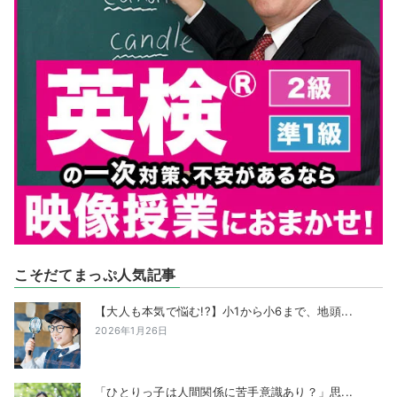
こそだてまっぷ人気記事
【大人も本気で悩む!?】小1から小6まで、地頭...
2026年1月26日
「ひとりっ子は人間関係に苦手意識あり？」思...