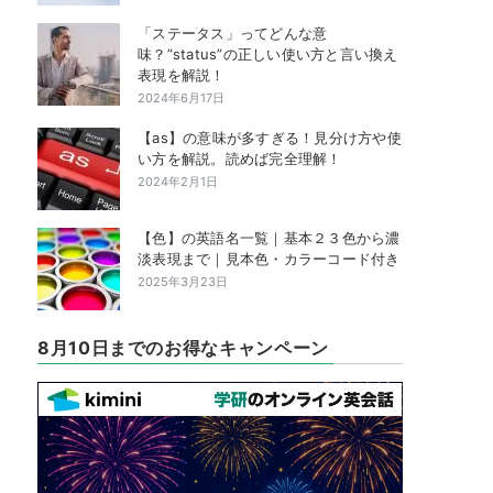
「ステータス」ってどんな意
味？”status”の正しい使い方と言い換え
表現を解説！
2024年6月17日
【as】の意味が多すぎる！見分け方や使
い方を解説。読めば完全理解！
2024年2月1日
【色】の英語名一覧｜基本２３色から濃
淡表現まで｜見本色・カラーコード付き
2025年3月23日
8月10日までのお得なキャンペーン