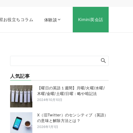
習お役立ちコラム
Kimini英会話
体験談
人気記事
【曜日の英語１週間】月曜/火曜/水曜/
木曜/金曜/土曜/日曜：略や暗記法
2024年10月10日
X（旧Twitter）のセンシティブ（英語）
の意味と解除方法とは？
2026年1月1日