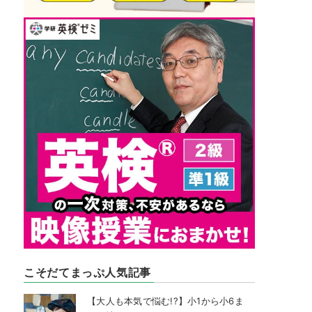
こそだてまっぷ人気記事
【大人も本気で悩む!?】小1から小6ま