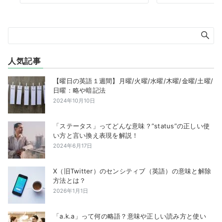
人気記事
【曜日の英語１週間】月曜/火曜/水曜/木曜/金曜/土曜/
日曜：略や暗記法
2024年10月10日
「ステータス」ってどんな意味？”status”の正しい使
い方と言い換え表現を解説！
2024年6月17日
X（旧Twitter）のセンシティブ（英語）の意味と解除
方法とは？
2026年1月1日
「a.k.a」って何の略語？意味や正しい読み方と使い