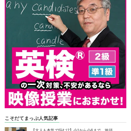
こそだてまっぷ人気記事
【大人も本気で悩む!?】小1から小6まで、地頭...