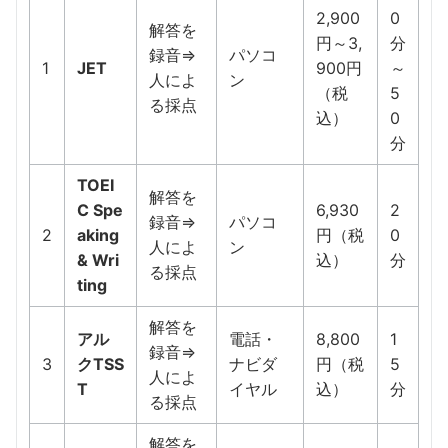
2,900
0
解答を
円～3,
分
録音⇒
パソコ
1
JET
900円
～
人によ
ン
（税
5
る採点
込）
0
分
TOEI
解答を
C Spe
6,930
2
録音⇒
パソコ
2
aking
円（税
0
人によ
ン
& Wri
込）
分
る採点
ting
解答を
アル
電話・
8,800
1
録音⇒
3
クTSS
ナビダ
円（税
5
人によ
T
イヤル
込）
分
る採点
解答を