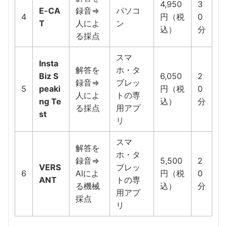
4,950
3
E-CA
録音⇒
パソコ
4
円（税
0
T
人によ
ン
込）
分
る採点
スマ
Insta
解答を
ホ・タ
Biz S
6,050
2
録音⇒
ブレッ
5
peaki
円（税
0
人によ
トの専
ng Te
込）
分
る採点
用アプ
st
リ
スマ
解答を
ホ・タ
録音⇒
5,500
2
VERS
ブレッ
6
AIによ
円（税
0
ANT
トの専
る機械
込）
分
用アプ
採点
リ