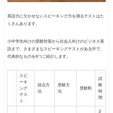
英語力に欠かせないスピーキング力を測るテストはた
くさんあります。
小中学生向けの受験対策から社会人向けのビジネス英
語まで、さまざまなスピーキングテストがある中で、
代表的なものを6つご紹介します。
スピ
試
ーキ
採点方
受験方
験
ング
受験料
法
法
時
テス
間
ト
3