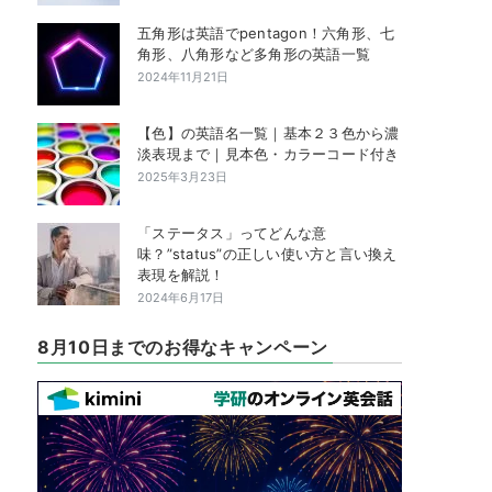
五角形は英語でpentagon！六角形、七
角形、八角形など多角形の英語一覧
2024年11月21日
【色】の英語名一覧｜基本２３色から濃
淡表現まで｜見本色・カラーコード付き
2025年3月23日
「ステータス」ってどんな意
味？”status”の正しい使い方と言い換え
表現を解説！
2024年6月17日
8月10日までのお得なキャンペーン