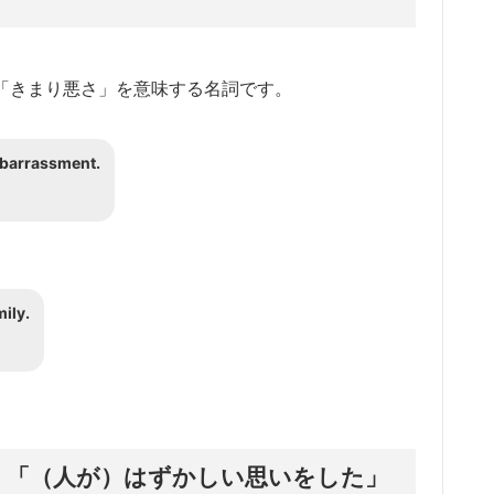
惑」、「きまり悪さ」を意味する名詞です。
mbarrassment.
。
ily.
の1：「（人が）はずかしい思いをした」