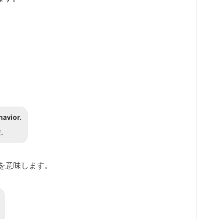
havior.
だ。
る」を意味します。