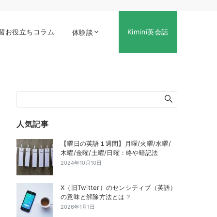
習お役立ちコラム
Kimini英会話
体験談
人気記事
【曜日の英語１週間】月曜/火曜/水曜/
木曜/金曜/土曜/日曜：略や暗記法
2024年10月10日
X（旧Twitter）のセンシティブ（英語）
の意味と解除方法とは？
2026年1月1日