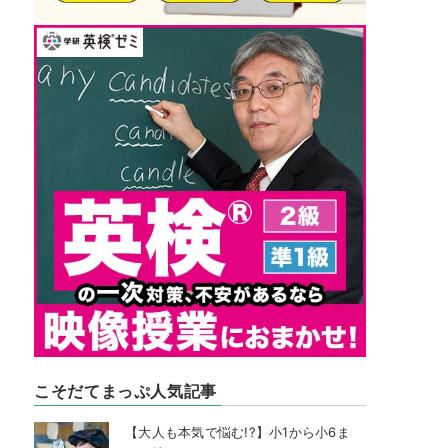
こそだてまっぷ人気記事
【大人も本気で悩む!?】小1から小6ま