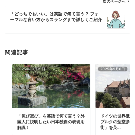
ゲ
次のページへ
ー
「どっちでもいい」は英語で何て言う？ フォ
シ
ーマルな言い方からスラングまで詳しくご紹介
ョ
ン
関連記事
2025年10月19日
2025年9月6日
「侘び寂び」を英語で何て言う？外
ドイツの世界遺産
国人に説明したい日本独自の表現を
ブルクの聖堂参事
解説！
街」を英…