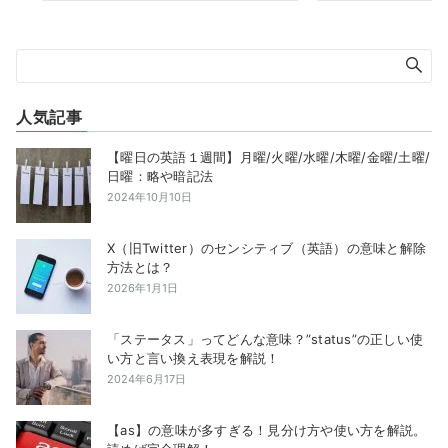
人気記事
【曜日の英語１週間】月曜/火曜/水曜/木曜/金曜/土曜/
日曜：略や暗記法
2024年10月10日
X（旧Twitter）のセンシティブ（英語）の意味と解除
方法とは？
2026年1月1日
「ステータス」ってどんな意味？”status”の正しい使
い方と言い換え表現を解説！
2024年6月17日
【as】の意味が多すぎる！見分け方や使い方を解説。