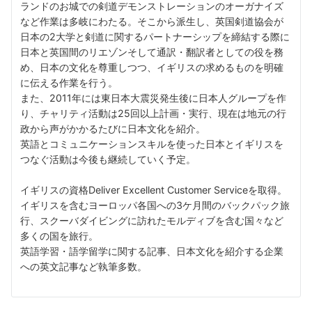
ランドのお城での剣道デモンストレーションのオーガナイズ
など作業は多岐にわたる。そこから派生し、英国剣道協会が
日本の2大学と剣道に関するパートナーシップを締結する際に
日本と英国間のリエゾンそして通訳・翻訳者としての役を務
め、日本の文化を尊重しつつ、イギリスの求めるものを明確
に伝える作業を行う。
また、2011年には東日本大震災発生後に日本人グループを作
り、チャリティ活動は25回以上計画・実行、現在は地元の行
政から声がかかるたびに日本文化を紹介。
英語とコミュニケーションスキルを使った日本とイギリスを
つなぐ活動は今後も継続していく予定。
イギリスの資格Deliver Excellent Customer Serviceを取得。
イギリスを含むヨーロッパ各国への3ケ月間のバックパック旅
行、スクーバダイビングに訪れたモルディブを含む国々など
多くの国を旅行。
英語学習・語学留学に関する記事、日本文化を紹介する企業
への英文記事など執筆多数。