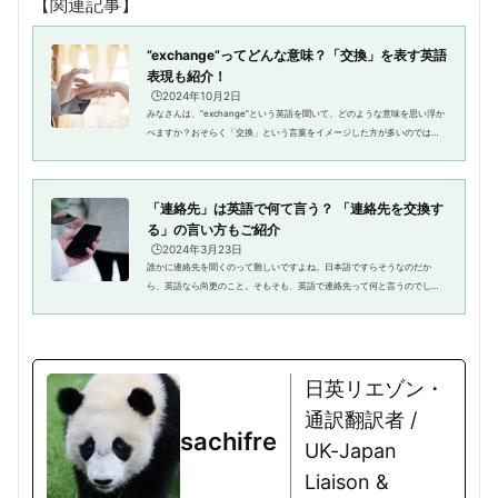
【関連記事】
”exchange”ってどんな意味？「交換」を表す英語
表現も紹介！
🕒️2024年10月2日
みなさんは、”exchange”という英語を聞いて、どのような意味を思い浮か
べますか？おそらく「交換」という言葉をイメージした方が多いのではな
いでしょうか。自分のものと他人のものを交換するときや交流・議論の場
などを表現するときによく使わ...
「連絡先」は英語で何て言う？ 「連絡先を交換す
る」の言い方もご紹介
🕒️2024年3月23日
誰かに連絡先を聞くのって難しいですよね。日本語ですらそうなのだか
ら、英語なら尚更のこと。そもそも、英語で連絡先って何と言うのでしょ
うか。ということで、今回のテーマは「連絡先」です。英語で連絡先を何
と言うかや、「連絡先を交換する...
日英リエゾン・
通訳翻訳者 /
sachifre
UK-Japan
Liaison &