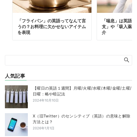
「フライパン」の英語ってなんて言
「喘息」は英語で
うの？お料理に欠かせないアイテム
支」や「吸入薬」
を表現
介
人気記事
【曜日の英語１週間】月曜/火曜/水曜/木曜/金曜/土曜/
日曜：略や暗記法
2024年10月10日
X（旧Twitter）のセンシティブ（英語）の意味と解除
方法とは？
2026年1月1日