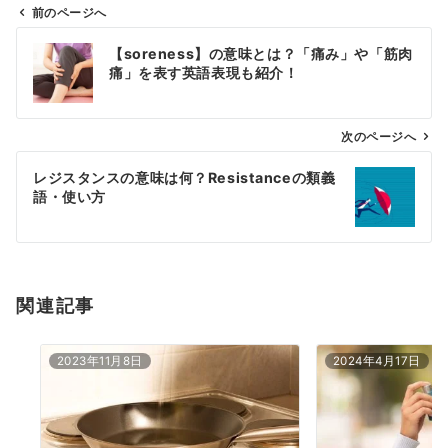
前のページへ
投
【soreness】の意味とは？「痛み」や「筋肉
稿
痛」を表す英語表現も紹介！
ナ
ビ
ゲ
次のページへ
ー
レジスタンスの意味は何？Resistanceの類義
シ
語・使い方
ョ
ン
関連記事
2023年11月8日
2024年4月17日