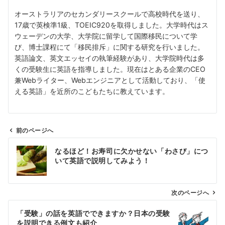
オーストラリアのセカンダリースクールで高校時代を送り、
17歳で英検準1級、TOEIC920を取得しました。大学時代はス
ウェーデンの大学、大学院に留学して国際移民について学
び、博士課程にて「移民排斥」に関する研究を行いました。
英語論文、英文エッセイの執筆経験があり、大学院時代は多
くの受験生に英語を指導しました。現在はとある企業のCEO
兼Webライター、Webエンジニアとして活動しており、「使
える英語」を近所のこどもたちに教えています。
前のページへ
投
なるほど！お寿司に欠かせない「わさび」につ
稿
いて英語で説明してみよう！
ナ
ビ
ゲ
次のページへ
ー
「受験」の話を英語でできますか？日本の受験
シ
を説明できる例文も紹介