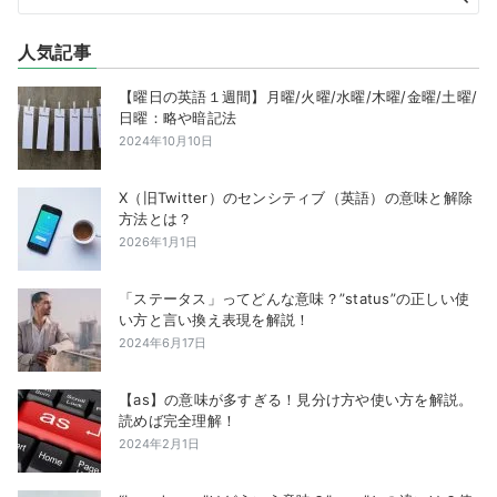
人気記事
【曜日の英語１週間】月曜/火曜/水曜/木曜/金曜/土曜/
日曜：略や暗記法
2024年10月10日
X（旧Twitter）のセンシティブ（英語）の意味と解除
方法とは？
2026年1月1日
「ステータス」ってどんな意味？”status”の正しい使
い方と言い換え表現を解説！
2024年6月17日
【as】の意味が多すぎる！見分け方や使い方を解説。
読めば完全理解！
2024年2月1日