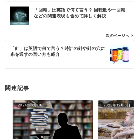
投
「回転」は英語で何て言う？ 回転数や一回転
稿
などの関連表現も含めて詳しく解説
ナ
ビ
ゲ
次のページへ
ー
「針」は英語で何て言う？時計の針や針の穴に
シ
糸を通すの言い方も紹介
ョ
ン
関連記事
2024年6月18日
2023年12月6日