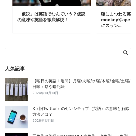
「仮説」は英語でなんていう？仮説
猿にまつわる英語
の意味や英語を徹底解説！
monkeyやap
にスラン…
人気記事
【曜日の英語１週間】月曜/火曜/水曜/木曜/金曜/土曜/
日曜：略や暗記法
2024年10月10日
X（旧Twitter）のセンシティブ（英語）の意味と解除
方法とは？
2026年1月1日
五角形は英語でpentagon！六角形、七角形、八角形