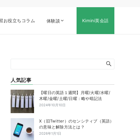
習お役立ちコラム
Kimini英会話
体験談
人気記事
【曜日の英語１週間】月曜/火曜/水曜/
木曜/金曜/土曜/日曜：略や暗記法
2024年10月10日
X（旧Twitter）のセンシティブ（英語）
の意味と解除方法とは？
2026年1月1日