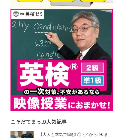
こそだてまっぷ人気記事
【大人も本気で悩む!?】小1から小6ま