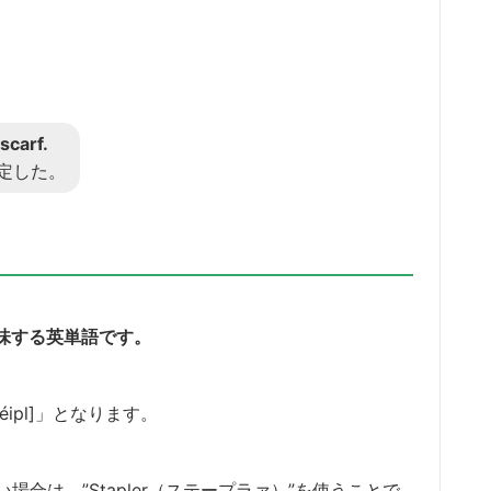
scarf.
定した。
意味する英単語です。
ipl]」となります。
合は、”Stapler（ステープラァ）”を使うことで