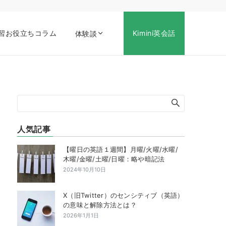
習お役立ちコラム
Kimini英会話
体験談
人気記事
【曜日の英語１週間】月曜/火曜/水曜/
木曜/金曜/土曜/日曜：略や暗記法
2024年10月10日
X（旧Twitter）のセンシティブ（英語）
の意味と解除方法とは？
2026年1月1日