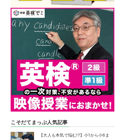
こそだてまっぷ人気記事
【大人も本気で悩む!?】小1から小6ま