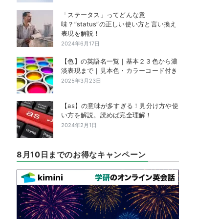
「ステータス」ってどんな意
味？”status”の正しい使い方と言い換え
表現を解説！
2024年6月17日
【色】の英語名一覧｜基本２３色から濃
淡表現まで｜見本色・カラーコード付き
2025年3月23日
【as】の意味が多すぎる！見分け方や使
い方を解説。読めば完全理解！
2024年2月1日
8月10日までのお得なキャンペーン