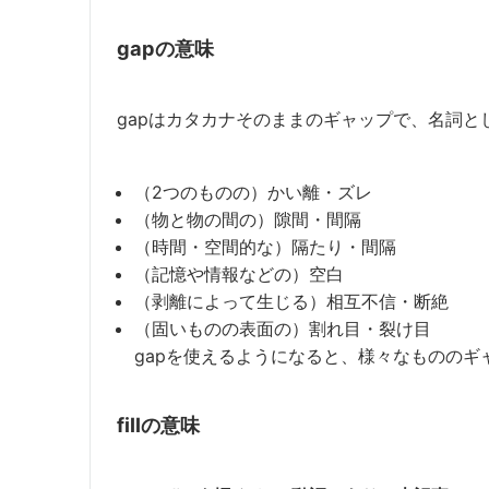
gapの意味
gapはカタカナそのままのギャップで、名詞
（2つのものの）かい離・ズレ
（物と物の間の）隙間・間隔
（時間・空間的な）隔たり・間隔
（記憶や情報などの）空白
（剥離によって生じる）相互不信・断絶
（固いものの表面の）割れ目・裂け目
gapを使えるようになると、様々なもののギ
fillの意味