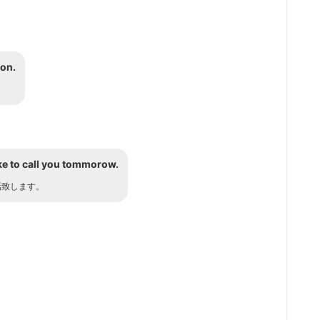
ion.
like to call you tommorow.
話致します。