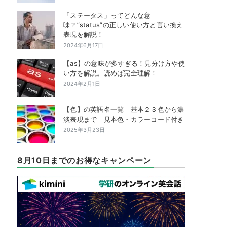
「ステータス」ってどんな意
味？”status”の正しい使い方と言い換え
表現を解説！
2024年6月17日
【as】の意味が多すぎる！見分け方や使
い方を解説。読めば完全理解！
2024年2月1日
【色】の英語名一覧｜基本２３色から濃
淡表現まで｜見本色・カラーコード付き
2025年3月23日
8月10日までのお得なキャンペーン