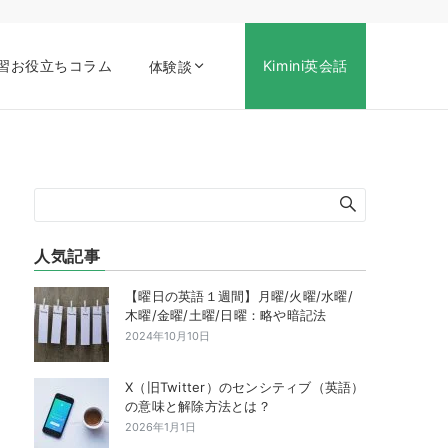
習お役立ちコラム
Kimini英会話
体験談
人気記事
【曜日の英語１週間】月曜/火曜/水曜/
木曜/金曜/土曜/日曜：略や暗記法
2024年10月10日
X（旧Twitter）のセンシティブ（英語）
の意味と解除方法とは？
2026年1月1日