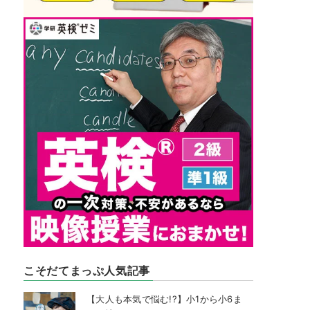
こそだてまっぷ人気記事
【大人も本気で悩む!?】小1から小6ま