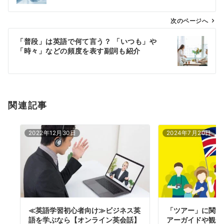
ビ
ゲ
次のページへ
ー
「普段」は英語で何て言う？ 「いつも」や
シ
「時々」などの頻度を表す副詞も紹介
ョ
ン
関連記事
2022年12月30日
2024年7月20日
≪英語学習初心者向け≫ビジネス英
「ツアー」に関す
語を学ぶなら【オンライン英会話】
アーガイドや観光