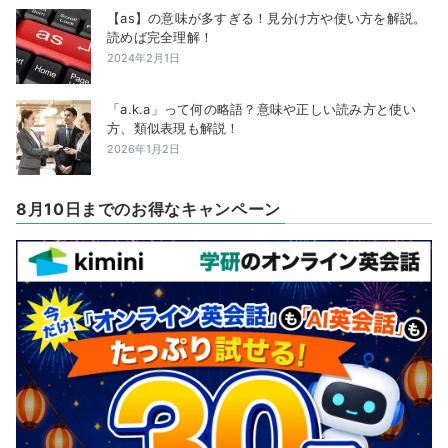
【as】の意味が多すぎる！見分け方や使い方を解説。
読めば完全理解！
2024年2月1日
「a.k.a」って何の略語？意味や正しい読み方と使い
方、類似表現も解説！
2026年1月2日
8月10日までのお得なキャンペーン