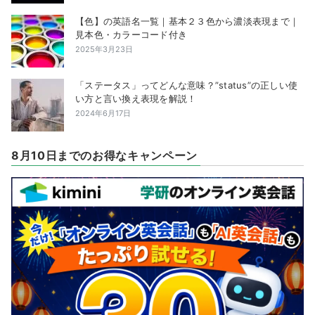
【色】の英語名一覧｜基本２３色から濃淡表現まで｜
見本色・カラーコード付き
2025年3月23日
「ステータス」ってどんな意味？”status”の正しい使
い方と言い換え表現を解説！
2024年6月17日
8月10日までのお得なキャンペーン