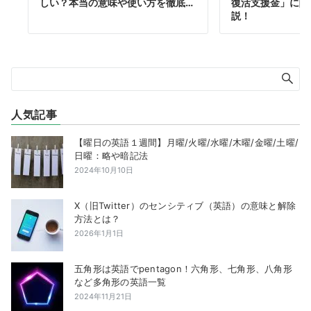
しい？本当の意味や使い方を徹底…
復活支援金」に関
説！
人気記事
【曜日の英語１週間】月曜/火曜/水曜/木曜/金曜/土曜/
日曜：略や暗記法
2024年10月10日
X（旧Twitter）のセンシティブ（英語）の意味と解除
方法とは？
2026年1月1日
五角形は英語でpentagon！六角形、七角形、八角形
など多角形の英語一覧
2024年11月21日