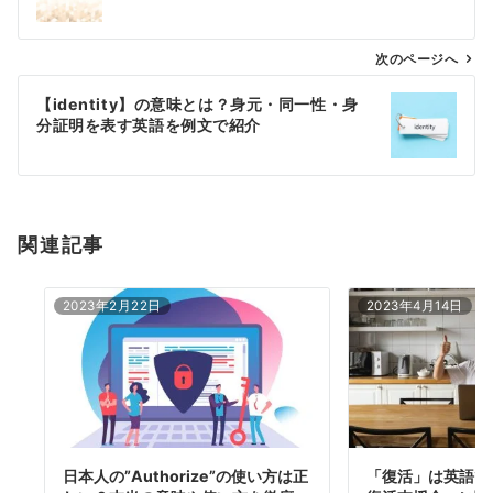
ナ
ビ
ゲ
次のページへ
ー
【identity】の意味とは？身元・同一性・身
シ
分証明を表す英語を例文で紹介
ョ
ン
関連記事
2023年2月22日
2023年4月14日
日本人の”Authorize”の使い方は正
「復活」は英語で