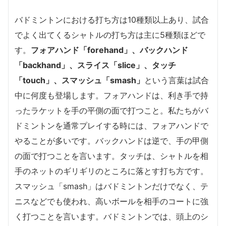
バドミントンにおける打ち方は10種類以上あり、試合
でよく出てくるシャトルの打ち方は主に5種類ほどで
す。
フォアハンド「forehand」、バックハンド
「backhand」、スライス「slice」、タッチ
「touch」、スマッシュ「smash」
という言葉は試合
中に何度も登場します。フォアハンドは、利き手で持
ったラケットを手の平側の面で打つこと。私たちがバ
ドミントンを通常プレイする時には、フォアハンドで
やることが多いです。バックハンドは逆で、手の甲側
の面で打つことを言います。タッチは、シャトルを相
手のネットのギリギリのところに落とす打ち方です。
スマッシュ「smash」はバドミントンだけでなく、テ
ニスなどでも使われ、高いボールを相手のコートに強
く打つことを言います。バドミントンでは、頭上のシ