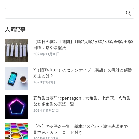
人気記事
【曜日の英語１週間】月曜/火曜/水曜/木曜/金曜/土曜/
日曜：略や暗記法
2024年10月10日
X（旧Twitter）のセンシティブ（英語）の意味と解除
方法とは？
2026年1月1日
五角形は英語でpentagon！六角形、七角形、八角形
など多角形の英語一覧
2024年11月21日
【色】の英語名一覧｜基本２３色から濃淡表現まで｜
見本色・カラーコード付き
2025年3月23日