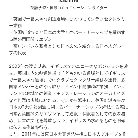
sachifre
英語学習・国際コミュニケーションライター
・英国で一番大きな剣道道場のひとつにてクラブセクレタリ
ー業務
・英国剣道協会と日本の大学とのパートナーシップを締結す
る際の両国間リエゾン
・南ロンドンを基点とした日本文化を紹介する日本人グルー
プの代表
2006年の渡英以来、イギリスでのユニークなポジションを確
立。英国国内の剣道道場（子どものいる道場としてイギリス
で一番大きな道場）でのクラブセクレタリー業務を遂行。多
国籍メンバーとのやり取り、イベント開催時の業務、イング
ランドのお城での剣道デモンストレーションのオーガナイズ
など作業は多岐にわたる。そこから派生し、英国剣道協会が
日本の2大学と剣道に関するパートナーシップを締結する際に
日本と英国間のリエゾンそして通訳・翻訳者としての役を務
め、日本の文化を尊重しつつ、イギリスの求めるものを明確
に伝える作業を行う。
また、2011年には東日本大震災発生後に日本人グループを作