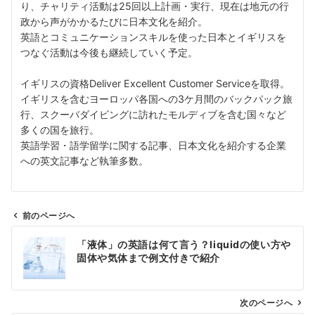
り、チャリティ活動は25回以上計画・実行、現在は地元の行
政から声がかかるたびに日本文化を紹介。
英語とコミュニケーションスキルを使った日本とイギリスを
つなぐ活動は今後も継続していく予定。
イギリスの資格Deliver Excellent Customer Serviceを取得。
イギリスを含むヨーロッパ各国への3ケ月間のバックパック旅
行、スクーバダイビングに訪れたモルディブを含む国々など
多くの国を旅行。
英語学習・語学留学に関する記事、日本文化を紹介する企業
への英文記事など執筆多数。
前のページへ
投
「液体」の英語は何て言う？liquidの使い方や
稿
固体や気体まで例文付きで紹介
ナ
ビ
ゲ
次のページへ