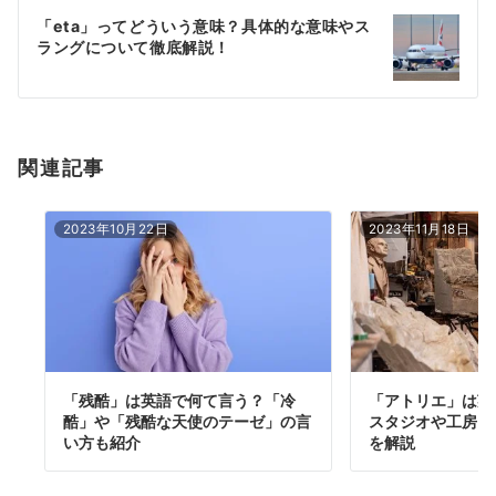
ー
「eta」ってどういう意味？具体的な意味やス
シ
ラングについて徹底解説！
ョ
ン
関連記事
2023年10月22日
2023年11月18日
「残酷」は英語で何て言う？「冷
「アトリエ」は英
酷」や「残酷な天使のテーゼ」の言
スタジオや工房と
い方も紹介
を解説